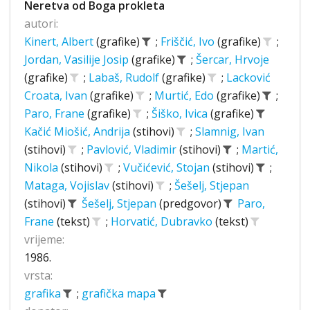
Neretva od Boga prokleta
autori:
Kinert, Albert
(grafike)
;
Friščić, Ivo
(grafike)
;
Jordan, Vasilije Josip
(grafike)
;
Šercar, Hrvoje
(grafike)
;
Labaš, Rudolf
(grafike)
;
Lacković
Croata, Ivan
(grafike)
;
Murtić, Edo
(grafike)
;
Paro, Frane
(grafike)
;
Šiško, Ivica
(grafike)
Kačić Miošić, Andrija
(stihovi)
;
Slamnig, Ivan
(stihovi)
;
Pavlović, Vladimir
(stihovi)
;
Martić,
Nikola
(stihovi)
;
Vučićević, Stojan
(stihovi)
;
Mataga, Vojislav
(stihovi)
;
Šešelj, Stjepan
(stihovi)
Šešelj, Stjepan
(predgovor)
Paro,
Frane
(tekst)
;
Horvatić, Dubravko
(tekst)
vrijeme:
1986.
vrsta:
grafika
;
grafička mapa