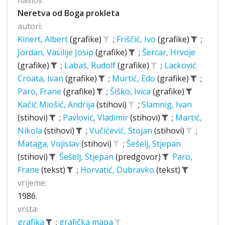
naslov:
Neretva od Boga prokleta
autori:
Kinert, Albert
(grafike)
;
Friščić, Ivo
(grafike)
;
Jordan, Vasilije Josip
(grafike)
;
Šercar, Hrvoje
(grafike)
;
Labaš, Rudolf
(grafike)
;
Lacković
Croata, Ivan
(grafike)
;
Murtić, Edo
(grafike)
;
Paro, Frane
(grafike)
;
Šiško, Ivica
(grafike)
Kačić Miošić, Andrija
(stihovi)
;
Slamnig, Ivan
(stihovi)
;
Pavlović, Vladimir
(stihovi)
;
Martić,
Nikola
(stihovi)
;
Vučićević, Stojan
(stihovi)
;
Mataga, Vojislav
(stihovi)
;
Šešelj, Stjepan
(stihovi)
Šešelj, Stjepan
(predgovor)
Paro,
Frane
(tekst)
;
Horvatić, Dubravko
(tekst)
vrijeme:
1986.
vrsta:
grafika
;
grafička mapa