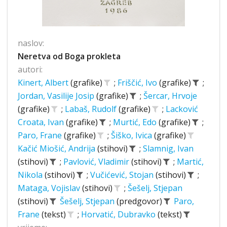
naslov:
Neretva od Boga prokleta
autori:
Kinert, Albert
(grafike)
;
Friščić, Ivo
(grafike)
;
Jordan, Vasilije Josip
(grafike)
;
Šercar, Hrvoje
(grafike)
;
Labaš, Rudolf
(grafike)
;
Lacković
Croata, Ivan
(grafike)
;
Murtić, Edo
(grafike)
;
Paro, Frane
(grafike)
;
Šiško, Ivica
(grafike)
Kačić Miošić, Andrija
(stihovi)
;
Slamnig, Ivan
(stihovi)
;
Pavlović, Vladimir
(stihovi)
;
Martić,
Nikola
(stihovi)
;
Vučićević, Stojan
(stihovi)
;
Mataga, Vojislav
(stihovi)
;
Šešelj, Stjepan
(stihovi)
Šešelj, Stjepan
(predgovor)
Paro,
Frane
(tekst)
;
Horvatić, Dubravko
(tekst)