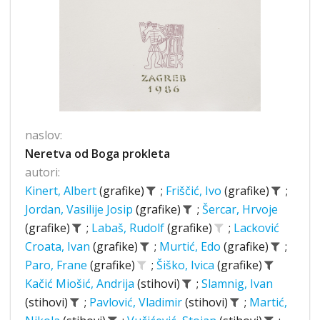
naslov:
Neretva od Boga prokleta
autori:
Kinert, Albert
(grafike)
;
Friščić, Ivo
(grafike)
;
Jordan, Vasilije Josip
(grafike)
;
Šercar, Hrvoje
(grafike)
;
Labaš, Rudolf
(grafike)
;
Lacković
Croata, Ivan
(grafike)
;
Murtić, Edo
(grafike)
;
Paro, Frane
(grafike)
;
Šiško, Ivica
(grafike)
Kačić Miošić, Andrija
(stihovi)
;
Slamnig, Ivan
(stihovi)
;
Pavlović, Vladimir
(stihovi)
;
Martić,