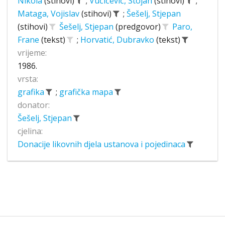
Nikola
(stihovi)
;
Vučićević, Stojan
(stihovi)
;
Mataga, Vojislav
(stihovi)
;
Šešelj, Stjepan
(stihovi)
Šešelj, Stjepan
(predgovor)
Paro,
Frane
(tekst)
;
Horvatić, Dubravko
(tekst)
vrijeme:
1986.
vrsta:
grafika
;
grafička mapa
donator:
Šešelj, Stjepan
cjelina:
Donacije likovnih djela ustanova i pojedinaca