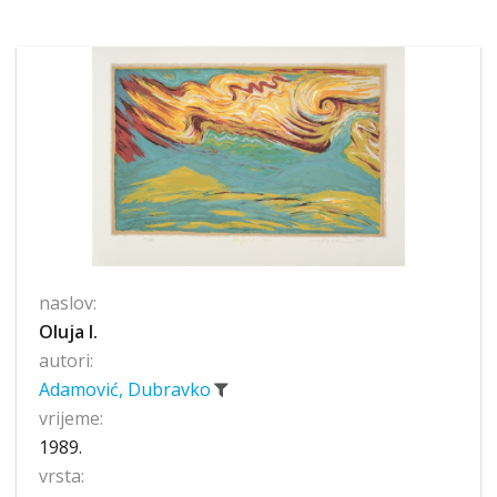
naslov:
Oluja I.
autori:
Adamović, Dubravko
vrijeme:
1989.
vrsta: