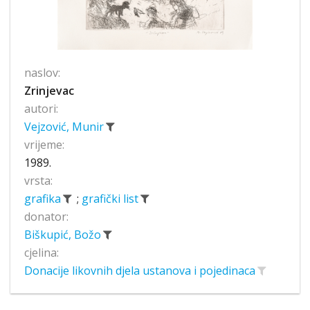
naslov:
Zrinjevac
autori:
Vejzović, Munir
vrijeme:
1989.
vrsta:
grafika
;
grafički list
donator:
Biškupić, Božo
cjelina:
Donacije likovnih djela ustanova i pojedinaca