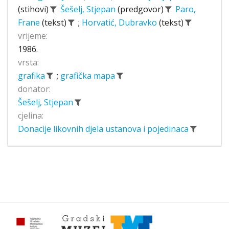
(stihovi)
Šešelj, Stjepan
(predgovor)
Paro,
Frane
(tekst)
;
Horvatić, Dubravko
(tekst)
vrijeme:
1986.
vrsta:
grafika
;
grafička mapa
donator:
Šešelj, Stjepan
cjelina:
Donacije likovnih djela ustanova i pojedinaca