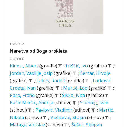
naslov:
Neretva od Boga prokleta
autori:
Kinert, Albert
(grafike)
;
Friščić, Ivo
(grafike)
;
Jordan, Vasilije Josip
(grafike)
;
Šercar, Hrvoje
(grafike)
;
Labaš, Rudolf
(grafike)
;
Lacković
Croata, Ivan
(grafike)
;
Murtić, Edo
(grafike)
;
Paro, Frane
(grafike)
;
Šiško, Ivica
(grafike)
Kačić Miošić, Andrija
(stihovi)
;
Slamnig, Ivan
(stihovi)
;
Pavlović, Vladimir
(stihovi)
;
Martić,
Nikola
(stihovi)
;
Vučićević, Stojan
(stihovi)
;
Mataga, Vojislav
(stihovi)
;
Šešelj, Stjepan