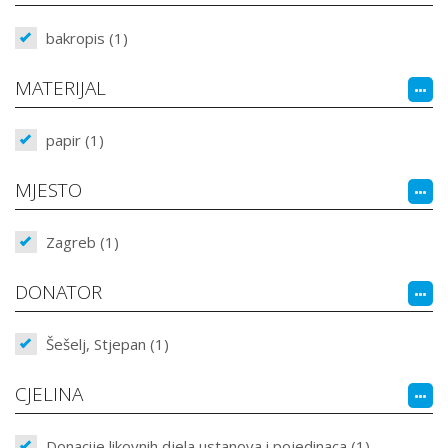
bakropis (1)
MATERIJAL
papir (1)
MJESTO
Zagreb (1)
DONATOR
Šešelj, Stjepan (1)
CJELINA
Donacije likovnih djela ustanova i pojedinaca (1)