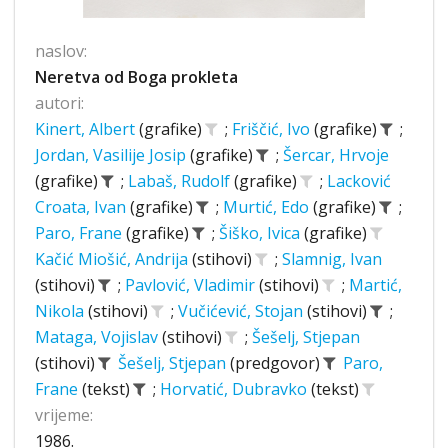
naslov:
Neretva od Boga prokleta
autori:
Kinert, Albert
(grafike)
;
Friščić, Ivo
(grafike)
;
Jordan, Vasilije Josip
(grafike)
;
Šercar, Hrvoje
(grafike)
;
Labaš, Rudolf
(grafike)
;
Lacković
Croata, Ivan
(grafike)
;
Murtić, Edo
(grafike)
;
Paro, Frane
(grafike)
;
Šiško, Ivica
(grafike)
Kačić Miošić, Andrija
(stihovi)
;
Slamnig, Ivan
(stihovi)
;
Pavlović, Vladimir
(stihovi)
;
Martić,
Nikola
(stihovi)
;
Vučićević, Stojan
(stihovi)
;
Mataga, Vojislav
(stihovi)
;
Šešelj, Stjepan
(stihovi)
Šešelj, Stjepan
(predgovor)
Paro,
Frane
(tekst)
;
Horvatić, Dubravko
(tekst)
vrijeme:
1986.