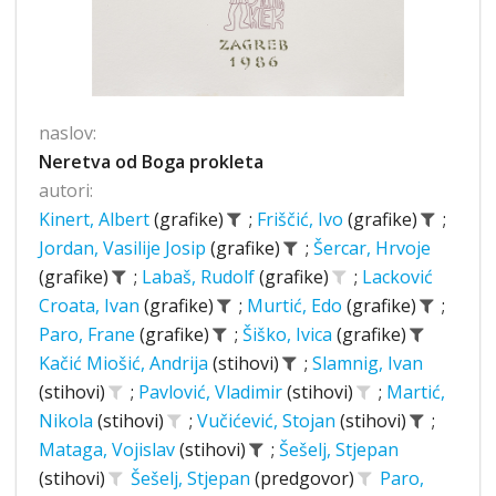
naslov:
Neretva od Boga prokleta
autori:
Kinert, Albert
(grafike)
;
Friščić, Ivo
(grafike)
;
Jordan, Vasilije Josip
(grafike)
;
Šercar, Hrvoje
(grafike)
;
Labaš, Rudolf
(grafike)
;
Lacković
Croata, Ivan
(grafike)
;
Murtić, Edo
(grafike)
;
Paro, Frane
(grafike)
;
Šiško, Ivica
(grafike)
Kačić Miošić, Andrija
(stihovi)
;
Slamnig, Ivan
(stihovi)
;
Pavlović, Vladimir
(stihovi)
;
Martić,
Nikola
(stihovi)
;
Vučićević, Stojan
(stihovi)
;
Mataga, Vojislav
(stihovi)
;
Šešelj, Stjepan
(stihovi)
Šešelj, Stjepan
(predgovor)
Paro,