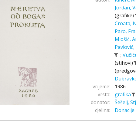
Jordan, V
(grafike)
Croata, 
Paro, Fr
Miošić, A
Pavlović,
;
Vučić
(stihovi)
(predgov
Dubravk
vrijeme:
1986.
vrsta:
grafika
donator:
Šešelj, S
cjelina:
Donacije 