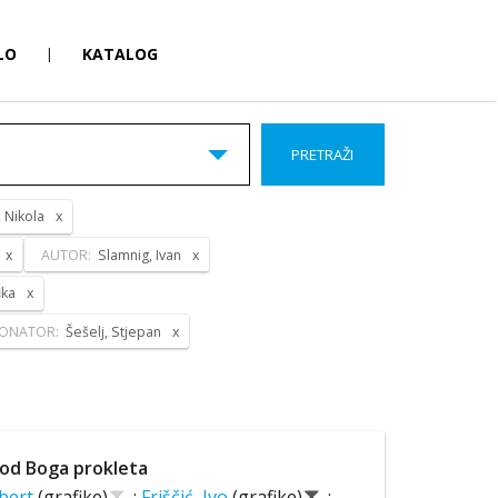
LO
|
KATALOG
PRETRAŽI
, Nikola
AUTOR:
Slamnig, Ivan
ika
ONATOR:
Šešelj, Stjepan
od Boga prokleta
lbert
(grafike)
;
Friščić, Ivo
(grafike)
;