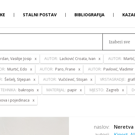
RKE
|
STALNI POSTAV
|
BIBLIOGRAFIJA
|
KAZA
Izaberi sve
ordan, Vasilije Josip
AUTOR:
Lacković Croata, Ivan
AUTOR:
Martić
OR:
Murtić, Edo
AUTOR:
Paro, Frane
AUTOR:
Pavlović, Vladimir
R:
Šešelj, Stjepan
AUTOR:
Vučićević, Stojan
VRSTAGRADJE:
graf
TEHNIKA:
bakropis
MATERIJAL:
papir
MJESTO:
Zagreb
D
anova i pojedinaca
naslov:
Neretva 
autori:
Kinert, A