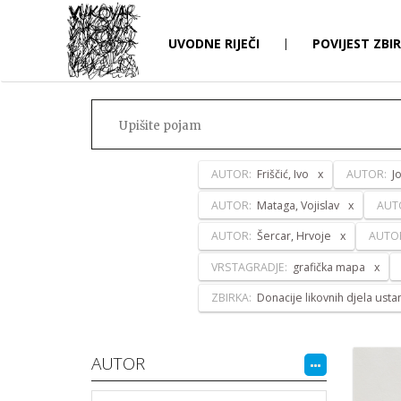
UVODNE RIJEČI
|
POVIJEST ZBI
AUTOR:
Friščić, Ivo
AUTOR:
J
AUTOR:
Mataga, Vojislav
AUT
AUTOR:
Šercar, Hrvoje
AUTO
VRSTAGRADJE:
grafička mapa
ZBIRKA:
Donacije likovnih djela ust
AUTOR