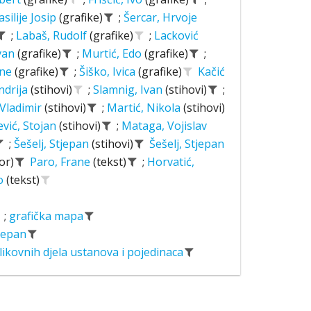
asilije Josip
(grafike)
;
Šercar, Hrvoje
;
Labaš, Rudolf
(grafike)
;
Lacković
Ivan
(grafike)
;
Murtić, Edo
(grafike)
;
ane
(grafike)
;
Šiško, Ivica
(grafike)
Kačić
ndrija
(stihovi)
;
Slamnig, Ivan
(stihovi)
;
 Vladimir
(stihovi)
;
Martić, Nikola
(stihovi)
ević, Stojan
(stihovi)
;
Mataga, Vojislav
;
Šešelj, Stjepan
(stihovi)
Šešelj, Stjepan
or)
Paro, Frane
(tekst)
;
Horvatić,
o
(tekst)
;
grafička mapa
tjepan
likovnih djela ustanova i pojedinaca