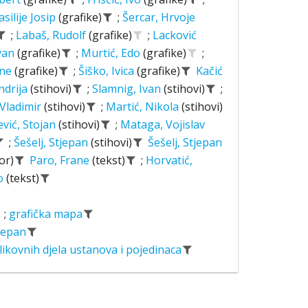
asilije Josip
(grafike)
;
Šercar, Hrvoje
;
Labaš, Rudolf
(grafike)
;
Lacković
Ivan
(grafike)
;
Murtić, Edo
(grafike)
;
ane
(grafike)
;
Šiško, Ivica
(grafike)
Kačić
ndrija
(stihovi)
;
Slamnig, Ivan
(stihovi)
;
 Vladimir
(stihovi)
;
Martić, Nikola
(stihovi)
ević, Stojan
(stihovi)
;
Mataga, Vojislav
;
Šešelj, Stjepan
(stihovi)
Šešelj, Stjepan
or)
Paro, Frane
(tekst)
;
Horvatić,
o
(tekst)
;
grafička mapa
tjepan
likovnih djela ustanova i pojedinaca