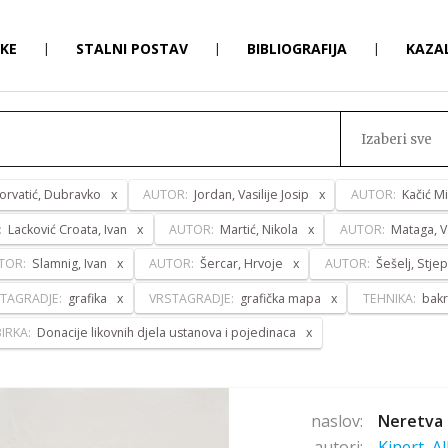
RKE
|
STALNI POSTAV
|
BIBLIOGRAFIJA
|
KAZA
Izaberi sve
orvatić, Dubravko
AUTOR:
Jordan, Vasilije Josip
AUTOR:
Kačić Mi
:
Lacković Croata, Ivan
AUTOR:
Martić, Nikola
AUTOR:
Mataga, V
TOR:
Slamnig, Ivan
AUTOR:
Šercar, Hrvoje
AUTOR:
Šešelj, Stje
TAGRADJE:
grafika
VRSTAGRADJE:
grafička mapa
TEHNIKA:
bakr
IRKA:
Donacije likovnih djela ustanova i pojedinaca
naslov:
Neretva 
autori:
Kinert, A