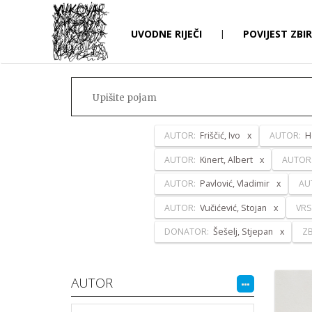
UVODNE RIJEČI
|
POVIJEST ZBI
AUTOR:
Friščić, Ivo
AUTOR:
H
AUTOR:
Kinert, Albert
AUTOR
AUTOR:
Pavlović, Vladimir
AU
AUTOR:
Vučićević, Stojan
VRS
DONATOR:
Šešelj, Stjepan
ZB
AUTOR