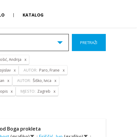
LO
|
KATALOG
PRETRAŽI
ošić, Andrija
ojislav
AUTOR:
Paro, Frane
pan
AUTOR:
Šiško, Ivica
opis
MJESTO:
Zagreb
od Boga prokleta
lbert
(grafike)
;
Friščić, Ivo
(grafike)
;