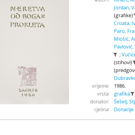
Jordan, V
(grafike)
Croata, 
Paro, Fr
Miošić, A
Pavlović,
;
Vučić
(stihovi)
(predgov
Dubravk
vrijeme:
1986.
vrsta:
grafika
donator:
Šešelj, S
cjelina:
Donacije 