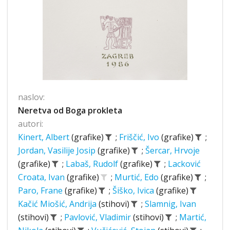
naslov:
Neretva od Boga prokleta
autori:
Kinert, Albert
(grafike)
;
Friščić, Ivo
(grafike)
;
Jordan, Vasilije Josip
(grafike)
;
Šercar, Hrvoje
(grafike)
;
Labaš, Rudolf
(grafike)
;
Lacković
Croata, Ivan
(grafike)
;
Murtić, Edo
(grafike)
;
Paro, Frane
(grafike)
;
Šiško, Ivica
(grafike)
Kačić Miošić, Andrija
(stihovi)
;
Slamnig, Ivan
(stihovi)
;
Pavlović, Vladimir
(stihovi)
;
Martić,