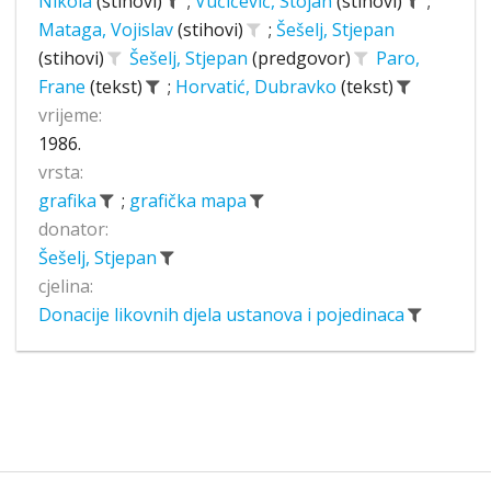
Nikola
(stihovi)
;
Vučićević, Stojan
(stihovi)
;
Mataga, Vojislav
(stihovi)
;
Šešelj, Stjepan
(stihovi)
Šešelj, Stjepan
(predgovor)
Paro,
Frane
(tekst)
;
Horvatić, Dubravko
(tekst)
vrijeme:
1986.
vrsta:
grafika
;
grafička mapa
donator:
Šešelj, Stjepan
cjelina:
Donacije likovnih djela ustanova i pojedinaca