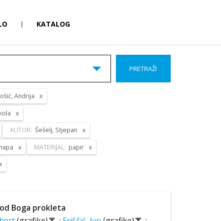
LO
|
KATALOG
PRETRAŽI
ošić, Andrija
kola
AUTOR:
Šešelj, Stjepan
 mapa
MATERIJAL:
papir
od Boga prokleta
lbert
(grafike)
;
Friščić, Ivo
(grafike)
;