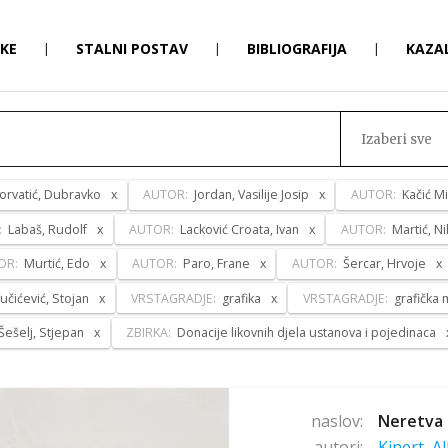
RKE
|
STALNI POSTAV
|
BIBLIOGRAFIJA
|
KAZA
Izaberi sve
orvatić, Dubravko
AUTOR:
Jordan, Vasilije Josip
AUTOR:
Kačić Mi
:
Labaš, Rudolf
AUTOR:
Lacković Croata, Ivan
AUTOR:
Martić, Ni
OR:
Murtić, Edo
AUTOR:
Paro, Frane
AUTOR:
Šercar, Hrvoje
učićević, Stojan
VRSTAGRADJE:
grafika
VRSTAGRADJE:
grafička
Šešelj, Stjepan
ZBIRKA:
Donacije likovnih djela ustanova i pojedinaca
naslov:
Neretva 
autori:
Kinert, A