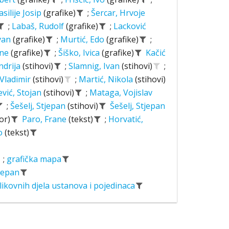
asilije Josip
(grafike)
;
Šercar, Hrvoje
;
Labaš, Rudolf
(grafike)
;
Lacković
Ivan
(grafike)
;
Murtić, Edo
(grafike)
;
ane
(grafike)
;
Šiško, Ivica
(grafike)
Kačić
ndrija
(stihovi)
;
Slamnig, Ivan
(stihovi)
;
 Vladimir
(stihovi)
;
Martić, Nikola
(stihovi)
ević, Stojan
(stihovi)
;
Mataga, Vojislav
;
Šešelj, Stjepan
(stihovi)
Šešelj, Stjepan
or)
Paro, Frane
(tekst)
;
Horvatić,
o
(tekst)
;
grafička mapa
tjepan
likovnih djela ustanova i pojedinaca