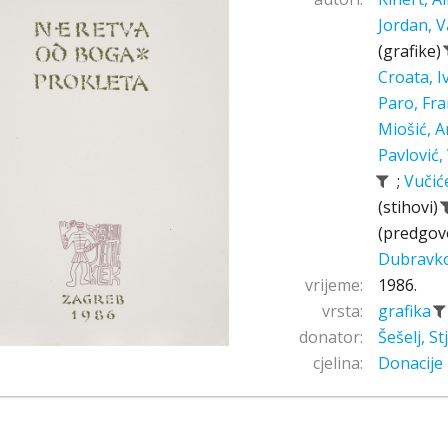
Jordan, V
(grafike)
Croata, 
Paro, Fr
Miošić, A
Pavlović,
;
Vučić
(stihovi)
(predgov
Dubravk
vrijeme:
1986.
vrsta:
grafika
donator:
Šešelj, S
cjelina:
Donacije 