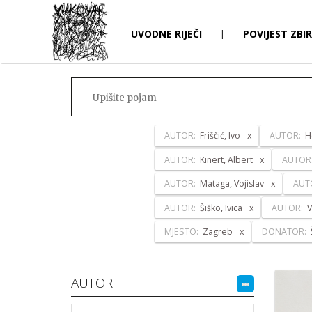
UVODNE RIJEČI
|
POVIJEST ZBI
AUTOR:
Friščić, Ivo
AUTOR:
H
AUTOR:
Kinert, Albert
AUTOR
AUTOR:
Mataga, Vojislav
AUT
AUTOR:
Šiško, Ivica
AUTOR:
V
MJESTO:
Zagreb
DONATOR:
AUTOR