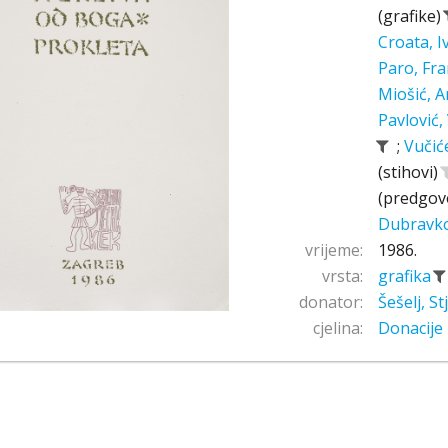
(grafike)
Croata, 
Paro, Fr
Miošić, A
Pavlović,
;
Vučić
(stihovi)
(predgov
Dubravk
vrijeme:
1986.
vrsta:
grafika
donator:
Šešelj, S
cjelina:
Donacije 