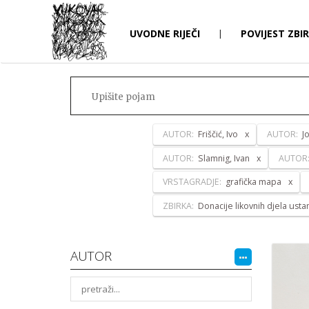
UVODNE RIJEČI
|
POVIJEST ZBI
AUTOR:
Friščić, Ivo
AUTOR:
J
AUTOR:
Slamnig, Ivan
AUTOR
VRSTAGRADJE:
grafička mapa
ZBIRKA:
Donacije likovnih djela ust
AUTOR