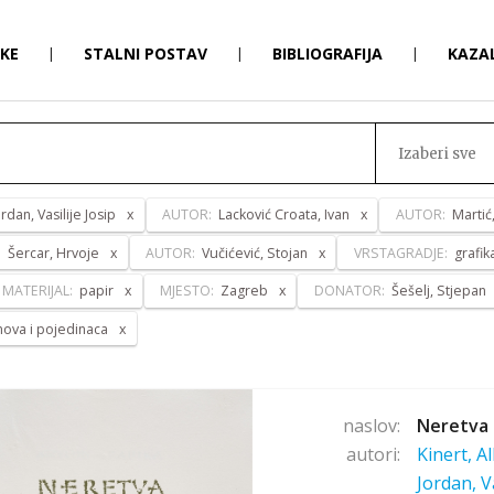
RKE
|
STALNI POSTAV
|
BIBLIOGRAFIJA
|
KAZA
Izaberi sve
ordan, Vasilije Josip
AUTOR:
Lacković Croata, Ivan
AUTOR:
Martić
:
Šercar, Hrvoje
AUTOR:
Vučićević, Stojan
VRSTAGRADJE:
grafik
MATERIJAL:
papir
MJESTO:
Zagreb
DONATOR:
Šešelj, Stjepan
anova i pojedinaca
naslov:
Neretva 
autori:
Kinert, A
Jordan, V