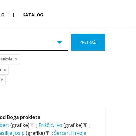
LO
|
KATALOG
PRETRAŽI
, Nikola
a
od Boga prokleta
lbert
(grafike)
;
Friščić, Ivo
(grafike)
;
asilije Josip
(grafike)
;
Šercar, Hrvoje