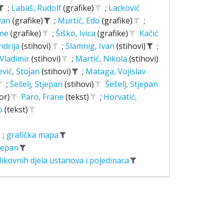
;
Labaš, Rudolf
(grafike)
;
Lacković
Ivan
(grafike)
;
Murtić, Edo
(grafike)
;
ane
(grafike)
;
Šiško, Ivica
(grafike)
Kačić
ndrija
(stihovi)
;
Slamnig, Ivan
(stihovi)
;
 Vladimir
(stihovi)
;
Martić, Nikola
(stihovi)
ević, Stojan
(stihovi)
;
Mataga, Vojislav
;
Šešelj, Stjepan
(stihovi)
Šešelj, Stjepan
or)
Paro, Frane
(tekst)
;
Horvatić,
o
(tekst)
;
grafička mapa
tjepan
likovnih djela ustanova i pojedinaca