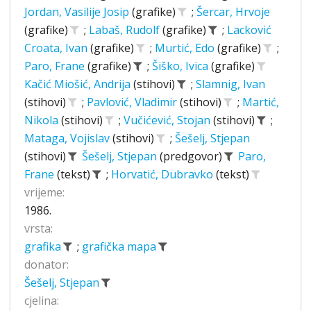
Jordan, Vasilije Josip
(grafike)
;
Šercar, Hrvoje
(grafike)
;
Labaš, Rudolf
(grafike)
;
Lacković
Croata, Ivan
(grafike)
;
Murtić, Edo
(grafike)
;
Paro, Frane
(grafike)
;
Šiško, Ivica
(grafike)
Kačić Miošić, Andrija
(stihovi)
;
Slamnig, Ivan
(stihovi)
;
Pavlović, Vladimir
(stihovi)
;
Martić,
Nikola
(stihovi)
;
Vučićević, Stojan
(stihovi)
;
Mataga, Vojislav
(stihovi)
;
Šešelj, Stjepan
(stihovi)
Šešelj, Stjepan
(predgovor)
Paro,
Frane
(tekst)
;
Horvatić, Dubravko
(tekst)
vrijeme:
1986.
vrsta:
grafika
;
grafička mapa
donator:
Šešelj, Stjepan
cjelina: