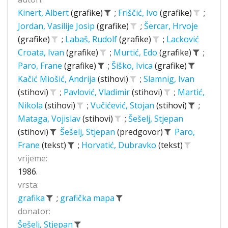
Kinert, Albert
(grafike)
;
Friščić, Ivo
(grafike)
;
Jordan, Vasilije Josip
(grafike)
;
Šercar, Hrvoje
(grafike)
;
Labaš, Rudolf
(grafike)
;
Lacković
Croata, Ivan
(grafike)
;
Murtić, Edo
(grafike)
;
Paro, Frane
(grafike)
;
Šiško, Ivica
(grafike)
Kačić Miošić, Andrija
(stihovi)
;
Slamnig, Ivan
(stihovi)
;
Pavlović, Vladimir
(stihovi)
;
Martić,
Nikola
(stihovi)
;
Vučićević, Stojan
(stihovi)
;
Mataga, Vojislav
(stihovi)
;
Šešelj, Stjepan
(stihovi)
Šešelj, Stjepan
(predgovor)
Paro,
Frane
(tekst)
;
Horvatić, Dubravko
(tekst)
vrijeme:
1986.
vrsta:
grafika
;
grafička mapa
donator:
Šešelj, Stjepan