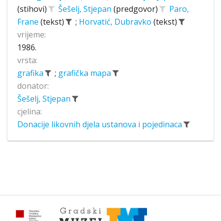
(stihovi)
Šešelj, Stjepan
(predgovor)
Paro,
Frane
(tekst)
;
Horvatić, Dubravko
(tekst)
vrijeme:
1986.
vrsta:
grafika
;
grafička mapa
donator:
Šešelj, Stjepan
cjelina:
Donacije likovnih djela ustanova i pojedinaca