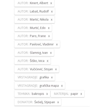
AUTOR:
Kinert, Albert
AUTOR:
Labaš, Rudolf
AUTOR:
Martić, Nikola
AUTOR:
Murtić, Edo
AUTOR:
Paro, Frane
AUTOR:
Pavlović, Vladimir
AUTOR:
Slamnig, Ivan
AUTOR:
Šiško, Ivica
AUTOR:
Vučićević, Stojan
VRSTAGRADJE:
grafika
VRSTAGRADJE:
grafička mapa
TEHNIKA:
bakropis
MATERIJAL:
papir
DONATOR:
Šešelj, Stjepan