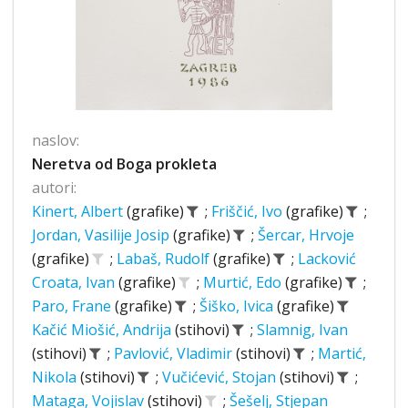
naslov:
Neretva od Boga prokleta
autori:
Kinert, Albert
(grafike)
;
Friščić, Ivo
(grafike)
;
Jordan, Vasilije Josip
(grafike)
;
Šercar, Hrvoje
(grafike)
;
Labaš, Rudolf
(grafike)
;
Lacković
Croata, Ivan
(grafike)
;
Murtić, Edo
(grafike)
;
Paro, Frane
(grafike)
;
Šiško, Ivica
(grafike)
Kačić Miošić, Andrija
(stihovi)
;
Slamnig, Ivan
(stihovi)
;
Pavlović, Vladimir
(stihovi)
;
Martić,
Nikola
(stihovi)
;
Vučićević, Stojan
(stihovi)
;
Mataga, Vojislav
(stihovi)
;
Šešelj, Stjepan