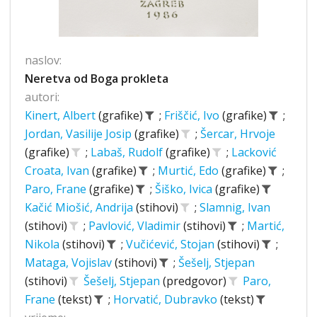
naslov:
Neretva od Boga prokleta
autori:
Kinert, Albert
(grafike)
;
Friščić, Ivo
(grafike)
;
Jordan, Vasilije Josip
(grafike)
;
Šercar, Hrvoje
(grafike)
;
Labaš, Rudolf
(grafike)
;
Lacković
Croata, Ivan
(grafike)
;
Murtić, Edo
(grafike)
;
Paro, Frane
(grafike)
;
Šiško, Ivica
(grafike)
Kačić Miošić, Andrija
(stihovi)
;
Slamnig, Ivan
(stihovi)
;
Pavlović, Vladimir
(stihovi)
;
Martić,
Nikola
(stihovi)
;
Vučićević, Stojan
(stihovi)
;
Mataga, Vojislav
(stihovi)
;
Šešelj, Stjepan
(stihovi)
Šešelj, Stjepan
(predgovor)
Paro,
Frane
(tekst)
;
Horvatić, Dubravko
(tekst)