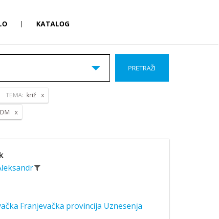
LO
|
KATALOG
PRETRAŽI
TEMA:
križ
 BDM
k
 Aleksandr
ačka Franjevačka provincija Uznesenja