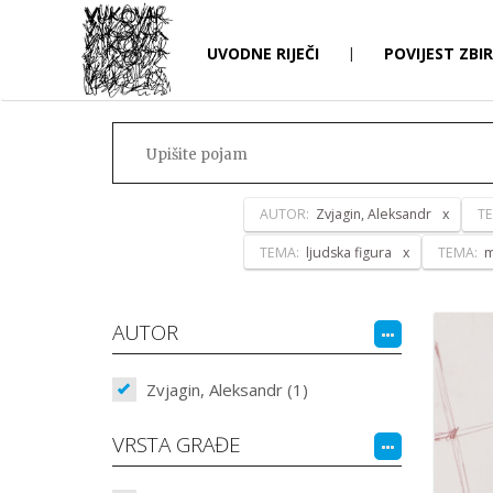
UVODNE RIJEČI
|
POVIJEST ZBI
AUTOR:
Zvjagin, Aleksandr
T
TEMA:
ljudska figura
TEMA:
m
AUTOR
Zvjagin, Aleksandr (1)
VRSTA GRAĐE