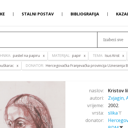
RKE
|
STALNI POSTAV
|
BIBLIOGRAFIJA
|
KAZA
Izaberi sve
EHNIKA:
pastel na papiru
MATERIJAL:
papir
TEMA:
Isus Krist
uškarac
DONATOR:
Hercegovačka Franjevačka provincija Uznesenja
naslov:
Kristov li
autori:
Zvjagin,
vrijeme:
2002.
vrsta:
slika
donator:
Hercegov
BDM