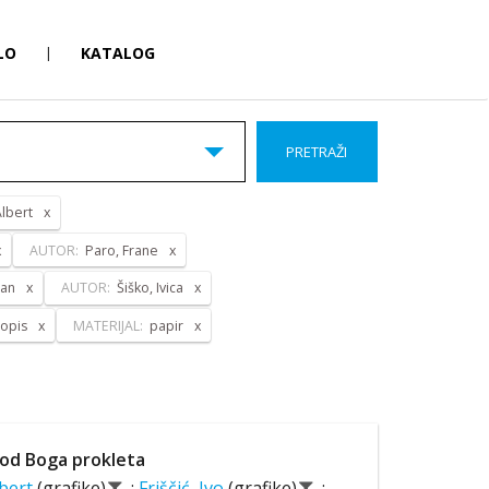
LO
|
KATALOG
PRETRAŽI
Albert
AUTOR:
Paro, Frane
pan
AUTOR:
Šiško, Ivica
opis
MATERIJAL:
papir
od Boga prokleta
lbert
(grafike)
;
Friščić, Ivo
(grafike)
;