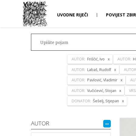
UVODNE RIJEČI
|
POVIJEST ZBI
AUTOR:
Friščić, Ivo
AUTOR:
H
AUTOR:
Labaš, Rudolf
AUTO
AUTOR:
Pavlović, Vladimir
AU
AUTOR:
Vučićević, Stojan
VRS
DONATOR:
Šešelj, Stjepan
AUTOR