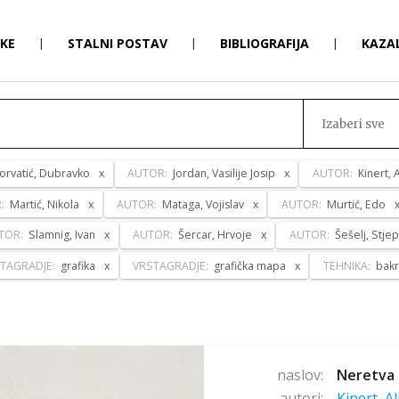
RKE
|
STALNI POSTAV
|
BIBLIOGRAFIJA
|
KAZA
Izaberi sve
orvatić, Dubravko
AUTOR:
Jordan, Vasilije Josip
AUTOR:
Kinert, 
R:
Martić, Nikola
AUTOR:
Mataga, Vojislav
AUTOR:
Murtić, Edo
TOR:
Slamnig, Ivan
AUTOR:
Šercar, Hrvoje
AUTOR:
Šešelj, Stje
TAGRADJE:
grafika
VRSTAGRADJE:
grafička mapa
TEHNIKA:
bakr
naslov:
Neretva 
autori:
Kinert, A