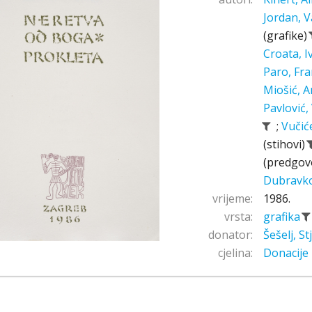
Jordan, V
(grafike)
Croata, 
Paro, Fr
Miošić, A
Pavlović,
;
Vučić
(stihovi)
(predgov
Dubravk
vrijeme:
1986.
vrsta:
grafika
donator:
Šešelj, S
cjelina:
Donacije 