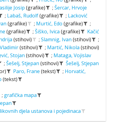
asilije Josip
(grafike)
;
Šercar, Hrvoje
;
Labaš, Rudolf
(grafike)
;
Lacković
Ivan
(grafike)
;
Murtić, Edo
(grafike)
;
ane
(grafike)
;
Šiško, Ivica
(grafike)
Kačić
ndrija
(stihovi)
;
Slamnig, Ivan
(stihovi)
;
 Vladimir
(stihovi)
;
Martić, Nikola
(stihovi)
ević, Stojan
(stihovi)
;
Mataga, Vojislav
;
Šešelj, Stjepan
(stihovi)
Šešelj, Stjepan
or)
Paro, Frane
(tekst)
;
Horvatić,
o
(tekst)
;
grafička mapa
tjepan
likovnih djela ustanova i pojedinaca