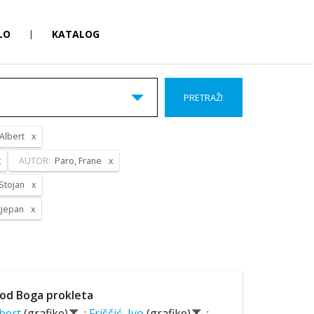
LO
|
KATALOG
PRETRAŽI
 Albert
AUTOR:
Paro, Frane
 Stojan
tjepan
od Boga prokleta
lbert
(grafike)
;
Friščić, Ivo
(grafike)
;