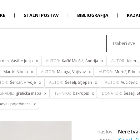
RKE
|
STALNI POSTAV
|
BIBLIOGRAFIJA
|
KAZA
Izaberi sve
ordan, Vasilije Josip
AUTOR:
Kačić Miošić, Andrija
AUTOR:
Kinert,
R:
Martić, Nikola
AUTOR:
Mataga, Vojislav
AUTOR:
Murtić, Edo
TOR:
Šercar, Hrvoje
AUTOR:
Šešelj, Stjepan
AUTOR:
Vučićević,
GRADJE:
grafička mapa
TEHNIKA:
bakropis
DONATOR:
Šešelj, S
anova i pojedinaca
naslov:
Neretva 
autori:
Kinert, A