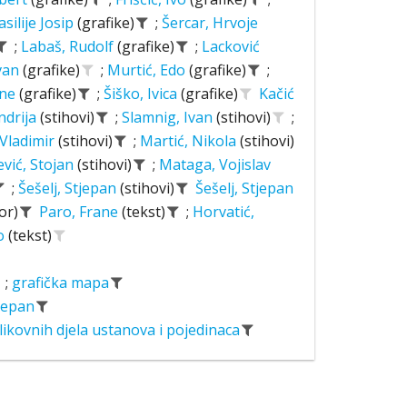
asilije Josip
(grafike)
;
Šercar, Hrvoje
;
Labaš, Rudolf
(grafike)
;
Lacković
Ivan
(grafike)
;
Murtić, Edo
(grafike)
;
ane
(grafike)
;
Šiško, Ivica
(grafike)
Kačić
ndrija
(stihovi)
;
Slamnig, Ivan
(stihovi)
;
 Vladimir
(stihovi)
;
Martić, Nikola
(stihovi)
ević, Stojan
(stihovi)
;
Mataga, Vojislav
;
Šešelj, Stjepan
(stihovi)
Šešelj, Stjepan
or)
Paro, Frane
(tekst)
;
Horvatić,
o
(tekst)
;
grafička mapa
tjepan
likovnih djela ustanova i pojedinaca