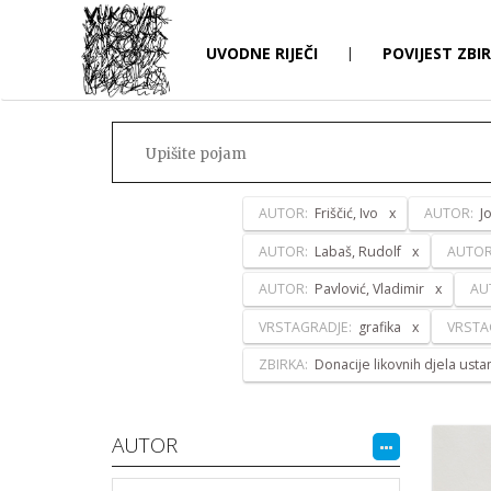
UVODNE RIJEČI
|
POVIJEST ZBI
AUTOR:
Friščić, Ivo
AUTOR:
J
AUTOR:
Labaš, Rudolf
AUTO
AUTOR:
Pavlović, Vladimir
AU
VRSTAGRADJE:
grafika
VRSTA
ZBIRKA:
Donacije likovnih djela ust
AUTOR