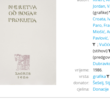
Jordan, V
(grafike)
Croata, 
Paro, Fr
Miošić, A
Pavlović,
;
Vučić
(stihovi)
(predgov
Dubravk
vrijeme:
1986.
vrsta:
grafika
donator:
Šešelj, S
cjelina:
Donacije 