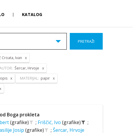
LO
|
KATALOG
PRETRAŽI
ć Croata, Ivan
AUTOR:
Šercar, Hrvoje
opis
MATERIJAL:
papir
od Boga prokleta
lbert
(grafike)
;
Friščić, Ivo
(grafike)
;
asilije Josip
(grafike)
;
Šercar, Hrvoje