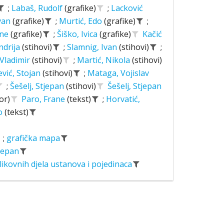
;
Labaš, Rudolf
(grafike)
;
Lacković
Ivan
(grafike)
;
Murtić, Edo
(grafike)
;
ane
(grafike)
;
Šiško, Ivica
(grafike)
Kačić
ndrija
(stihovi)
;
Slamnig, Ivan
(stihovi)
;
 Vladimir
(stihovi)
;
Martić, Nikola
(stihovi)
ević, Stojan
(stihovi)
;
Mataga, Vojislav
;
Šešelj, Stjepan
(stihovi)
Šešelj, Stjepan
or)
Paro, Frane
(tekst)
;
Horvatić,
o
(tekst)
;
grafička mapa
tjepan
likovnih djela ustanova i pojedinaca