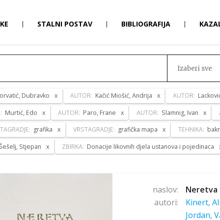
RKE
|
STALNI POSTAV
|
BIBLIOGRAFIJA
|
KAZA
Izaberi sve
orvatić, Dubravko
AUTOR:
Kačić Miošić, Andrija
AUTOR:
Lackovi
:
Murtić, Edo
AUTOR:
Paro, Frane
AUTOR:
Slamnig, Ivan
TAGRADJE:
grafika
VRSTAGRADJE:
grafička mapa
TEHNIKA:
bakr
Šešelj, Stjepan
ZBIRKA:
Donacije likovnih djela ustanova i pojedinaca
naslov:
Neretva 
autori:
Kinert, A
Jordan, V