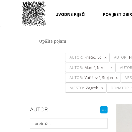
UVODNE RIJEČI
|
POVIJEST ZBI
AUTOR:
Friščić, Ivo
AUTOR:
H
AUTOR:
Martić, Nikola
AUTOR
AUTOR:
Vučićević, Stojan
VRS
MJESTO:
Zagreb
DONATOR:
AUTOR