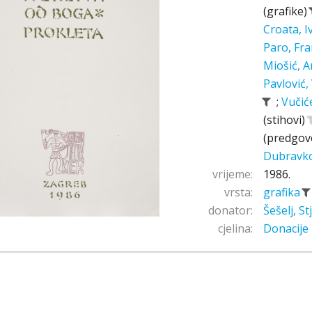
(grafike)
Croata, 
Paro, Fr
Miošić, A
Pavlović,
;
Vučić
(stihovi)
(predgov
Dubravk
vrijeme:
1986.
vrsta:
grafika
donator:
Šešelj, S
cjelina:
Donacije 