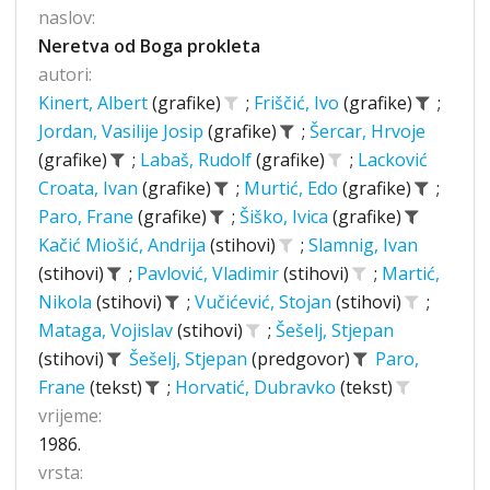
naslov:
Neretva od Boga prokleta
autori:
Kinert, Albert
(grafike)
;
Friščić, Ivo
(grafike)
;
Jordan, Vasilije Josip
(grafike)
;
Šercar, Hrvoje
(grafike)
;
Labaš, Rudolf
(grafike)
;
Lacković
Croata, Ivan
(grafike)
;
Murtić, Edo
(grafike)
;
Paro, Frane
(grafike)
;
Šiško, Ivica
(grafike)
Kačić Miošić, Andrija
(stihovi)
;
Slamnig, Ivan
(stihovi)
;
Pavlović, Vladimir
(stihovi)
;
Martić,
Nikola
(stihovi)
;
Vučićević, Stojan
(stihovi)
;
Mataga, Vojislav
(stihovi)
;
Šešelj, Stjepan
(stihovi)
Šešelj, Stjepan
(predgovor)
Paro,
Frane
(tekst)
;
Horvatić, Dubravko
(tekst)
vrijeme:
1986.
vrsta: