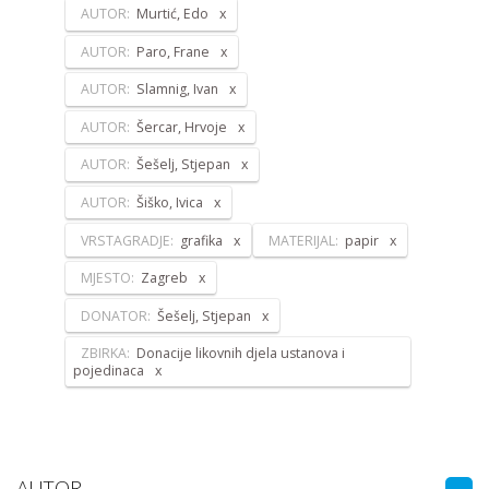
AUTOR:
Murtić, Edo
AUTOR:
Paro, Frane
AUTOR:
Slamnig, Ivan
AUTOR:
Šercar, Hrvoje
AUTOR:
Šešelj, Stjepan
AUTOR:
Šiško, Ivica
VRSTAGRADJE:
grafika
MATERIJAL:
papir
MJESTO:
Zagreb
DONATOR:
Šešelj, Stjepan
ZBIRKA:
Donacije likovnih djela ustanova i
pojedinaca
AUTOR