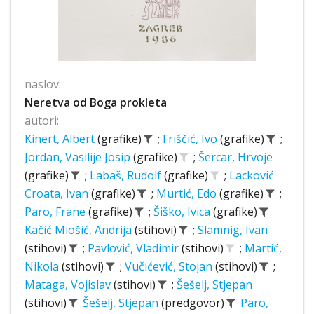
naslov:
Neretva od Boga prokleta
autori:
Kinert, Albert
(grafike)
;
Friščić, Ivo
(grafike)
;
Jordan, Vasilije Josip
(grafike)
;
Šercar, Hrvoje
(grafike)
;
Labaš, Rudolf
(grafike)
;
Lacković
Croata, Ivan
(grafike)
;
Murtić, Edo
(grafike)
;
Paro, Frane
(grafike)
;
Šiško, Ivica
(grafike)
Kačić Miošić, Andrija
(stihovi)
;
Slamnig, Ivan
(stihovi)
;
Pavlović, Vladimir
(stihovi)
;
Martić,
Nikola
(stihovi)
;
Vučićević, Stojan
(stihovi)
;
Mataga, Vojislav
(stihovi)
;
Šešelj, Stjepan
(stihovi)
Šešelj, Stjepan
(predgovor)
Paro,