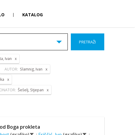
LO
|
KATALOG
PRETRAŽI
a, Ivan
AUTOR:
Slamnig, Ivan
ika
ONATOR:
Šešelj, Stjepan
od Boga prokleta
lbert
(grafike)
;
Friščić, Ivo
(grafike)
;