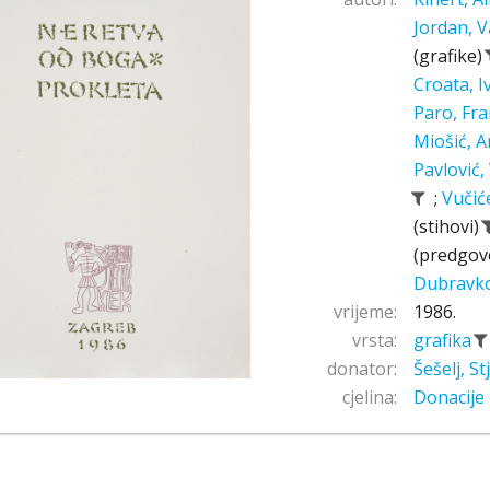
Jordan, V
(grafike)
Croata, 
Paro, Fr
Miošić, A
Pavlović,
;
Vučić
(stihovi)
(predgov
Dubravk
vrijeme:
1986.
vrsta:
grafika
donator:
Šešelj, S
cjelina:
Donacije 