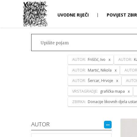
UVODNE RIJEČI
|
POVIJEST ZBI
AUTOR:
Friščić, Ivo
AUTOR:
K
AUTOR:
Martić, Nikola
AUTOR
AUTOR:
Šercar, Hrvoje
AUTO
VRSTAGRADJE:
grafička mapa
ZBIRKA:
Donacije likovnih djela ust
AUTOR