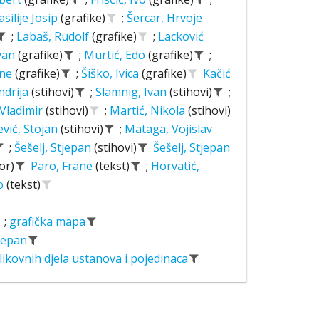
asilije Josip
(grafike)
;
Šercar, Hrvoje
;
Labaš, Rudolf
(grafike)
;
Lacković
Ivan
(grafike)
;
Murtić, Edo
(grafike)
;
ane
(grafike)
;
Šiško, Ivica
(grafike)
Kačić
ndrija
(stihovi)
;
Slamnig, Ivan
(stihovi)
;
 Vladimir
(stihovi)
;
Martić, Nikola
(stihovi)
ević, Stojan
(stihovi)
;
Mataga, Vojislav
;
Šešelj, Stjepan
(stihovi)
Šešelj, Stjepan
or)
Paro, Frane
(tekst)
;
Horvatić,
o
(tekst)
;
grafička mapa
tjepan
likovnih djela ustanova i pojedinaca