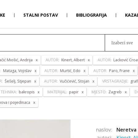
RKE
|
STALNI POSTAV
|
BIBLIOGRAFIJA
|
KAZA
Izaberi sve
ačić Miošić, Andrija
AUTOR:
Kinert, Albert
AUTOR:
Lacković Croat
:
Mataga, Vojislav
AUTOR:
Murtić, Edo
AUTOR:
Paro, Frane
R:
Šešelj, Stjepan
AUTOR:
Vučićević, Stojan
VRSTAGRADJE:
graf
TEHNIKA:
bakropis
MATERIJAL:
papir
MJESTO:
Zagreb
D
anova i pojedinaca
naslov:
Neretva 
autori:
Kinert, A