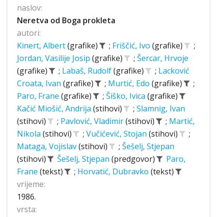
naslov:
Neretva od Boga prokleta
autori:
Kinert, Albert
(grafike)
;
Friščić, Ivo
(grafike)
;
Jordan, Vasilije Josip
(grafike)
;
Šercar, Hrvoje
(grafike)
;
Labaš, Rudolf
(grafike)
;
Lacković
Croata, Ivan
(grafike)
;
Murtić, Edo
(grafike)
;
Paro, Frane
(grafike)
;
Šiško, Ivica
(grafike)
Kačić Miošić, Andrija
(stihovi)
;
Slamnig, Ivan
(stihovi)
;
Pavlović, Vladimir
(stihovi)
;
Martić,
Nikola
(stihovi)
;
Vučićević, Stojan
(stihovi)
;
Mataga, Vojislav
(stihovi)
;
Šešelj, Stjepan
(stihovi)
Šešelj, Stjepan
(predgovor)
Paro,
Frane
(tekst)
;
Horvatić, Dubravko
(tekst)
vrijeme:
1986.
vrsta: