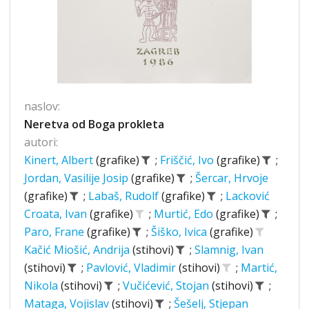
naslov:
Neretva od Boga prokleta
autori:
Kinert, Albert
(grafike)
;
Friščić, Ivo
(grafike)
;
Jordan, Vasilije Josip
(grafike)
;
Šercar, Hrvoje
(grafike)
;
Labaš, Rudolf
(grafike)
;
Lacković
Croata, Ivan
(grafike)
;
Murtić, Edo
(grafike)
;
Paro, Frane
(grafike)
;
Šiško, Ivica
(grafike)
Kačić Miošić, Andrija
(stihovi)
;
Slamnig, Ivan
(stihovi)
;
Pavlović, Vladimir
(stihovi)
;
Martić,
Nikola
(stihovi)
;
Vučićević, Stojan
(stihovi)
;
Mataga, Vojislav
(stihovi)
;
Šešelj, Stjepan