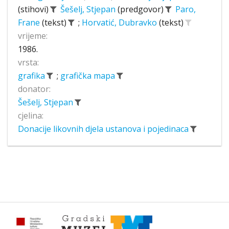
(stihovi)
Šešelj, Stjepan
(predgovor)
Paro,
Frane
(tekst)
;
Horvatić, Dubravko
(tekst)
vrijeme:
1986.
vrsta:
grafika
;
grafička mapa
donator:
Šešelj, Stjepan
cjelina:
Donacije likovnih djela ustanova i pojedinaca