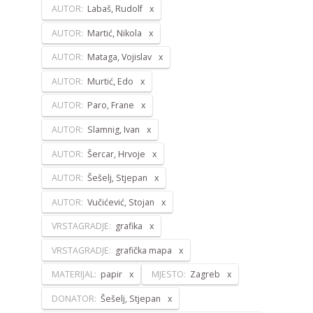
AUTOR:
Labaš, Rudolf
AUTOR:
Martić, Nikola
AUTOR:
Mataga, Vojislav
AUTOR:
Murtić, Edo
AUTOR:
Paro, Frane
AUTOR:
Slamnig, Ivan
AUTOR:
Šercar, Hrvoje
AUTOR:
Šešelj, Stjepan
AUTOR:
Vučićević, Stojan
VRSTAGRADJE:
grafika
VRSTAGRADJE:
grafička mapa
MATERIJAL:
papir
MJESTO:
Zagreb
DONATOR:
Šešelj, Stjepan