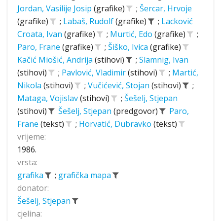
Jordan, Vasilije Josip
(grafike)
;
Šercar, Hrvoje
(grafike)
;
Labaš, Rudolf
(grafike)
;
Lacković
Croata, Ivan
(grafike)
;
Murtić, Edo
(grafike)
;
Paro, Frane
(grafike)
;
Šiško, Ivica
(grafike)
Kačić Miošić, Andrija
(stihovi)
;
Slamnig, Ivan
(stihovi)
;
Pavlović, Vladimir
(stihovi)
;
Martić,
Nikola
(stihovi)
;
Vučićević, Stojan
(stihovi)
;
Mataga, Vojislav
(stihovi)
;
Šešelj, Stjepan
(stihovi)
Šešelj, Stjepan
(predgovor)
Paro,
Frane
(tekst)
;
Horvatić, Dubravko
(tekst)
vrijeme:
1986.
vrsta:
grafika
;
grafička mapa
donator:
Šešelj, Stjepan
cjelina: