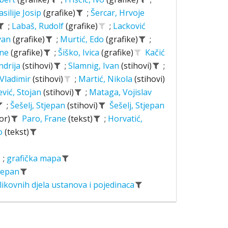
asilije Josip
(grafike)
;
Šercar, Hrvoje
;
Labaš, Rudolf
(grafike)
;
Lacković
Ivan
(grafike)
;
Murtić, Edo
(grafike)
;
ane
(grafike)
;
Šiško, Ivica
(grafike)
Kačić
ndrija
(stihovi)
;
Slamnig, Ivan
(stihovi)
;
 Vladimir
(stihovi)
;
Martić, Nikola
(stihovi)
ević, Stojan
(stihovi)
;
Mataga, Vojislav
;
Šešelj, Stjepan
(stihovi)
Šešelj, Stjepan
or)
Paro, Frane
(tekst)
;
Horvatić,
o
(tekst)
;
grafička mapa
tjepan
likovnih djela ustanova i pojedinaca