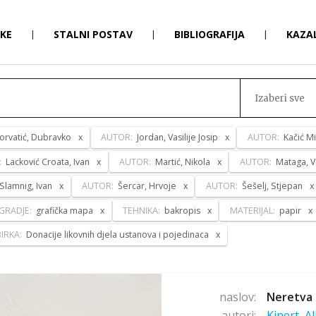
RKE
|
STALNI POSTAV
|
BIBLIOGRAFIJA
|
KAZA
Izaberi sve
orvatić, Dubravko
AUTOR:
Jordan, Vasilije Josip
AUTOR:
Kačić Mi
:
Lacković Croata, Ivan
AUTOR:
Martić, Nikola
AUTOR:
Mataga, V
Slamnig, Ivan
AUTOR:
Šercar, Hrvoje
AUTOR:
Šešelj, Stjepan
GRADJE:
grafička mapa
TEHNIKA:
bakropis
MATERIJAL:
papir
IRKA:
Donacije likovnih djela ustanova i pojedinaca
naslov:
Neretva 
autori:
Kinert, A