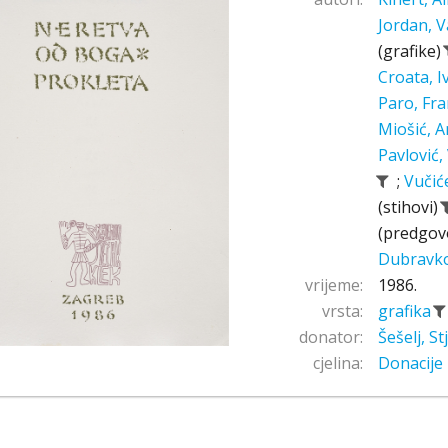
Jordan, V
(grafike)
Croata, 
Paro, Fr
Miošić, A
Pavlović,
;
Vučić
(stihovi)
(predgov
Dubravk
vrijeme:
1986.
vrsta:
grafika
donator:
Šešelj, S
cjelina:
Donacije 