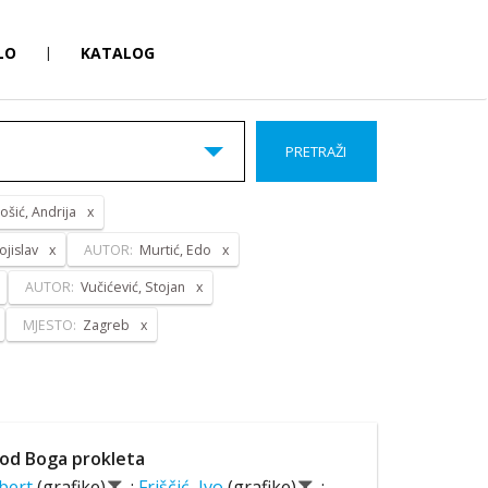
LO
|
KATALOG
PRETRAŽI
ošić, Andrija
ojislav
AUTOR:
Murtić, Edo
AUTOR:
Vučićević, Stojan
MJESTO:
Zagreb
od Boga prokleta
lbert
(grafike)
;
Friščić, Ivo
(grafike)
;