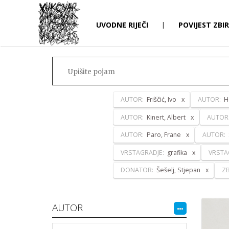
UVODNE RIJEČI
|
POVIJEST ZBI
AUTOR:
Friščić, Ivo
AUTOR:
H
AUTOR:
Kinert, Albert
AUTOR
AUTOR:
Paro, Frane
AUTOR:
VRSTAGRADJE:
grafika
VRSTA
DONATOR:
Šešelj, Stjepan
ZB
AUTOR