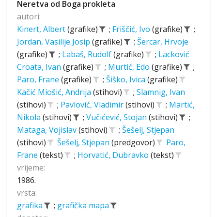
Neretva od Boga prokleta
autori:
Kinert, Albert
(grafike)
;
Friščić, Ivo
(grafike)
;
Jordan, Vasilije Josip
(grafike)
;
Šercar, Hrvoje
(grafike)
;
Labaš, Rudolf
(grafike)
;
Lacković
Croata, Ivan
(grafike)
;
Murtić, Edo
(grafike)
;
Paro, Frane
(grafike)
;
Šiško, Ivica
(grafike)
Kačić Miošić, Andrija
(stihovi)
;
Slamnig, Ivan
(stihovi)
;
Pavlović, Vladimir
(stihovi)
;
Martić,
Nikola
(stihovi)
;
Vučićević, Stojan
(stihovi)
;
Mataga, Vojislav
(stihovi)
;
Šešelj, Stjepan
(stihovi)
Šešelj, Stjepan
(predgovor)
Paro,
Frane
(tekst)
;
Horvatić, Dubravko
(tekst)
vrijeme:
1986.
vrsta:
grafika
;
grafička mapa