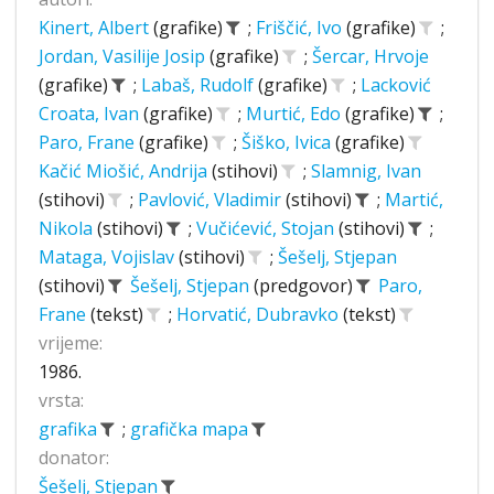
Kinert, Albert
(grafike)
;
Friščić, Ivo
(grafike)
;
Jordan, Vasilije Josip
(grafike)
;
Šercar, Hrvoje
(grafike)
;
Labaš, Rudolf
(grafike)
;
Lacković
Croata, Ivan
(grafike)
;
Murtić, Edo
(grafike)
;
Paro, Frane
(grafike)
;
Šiško, Ivica
(grafike)
Kačić Miošić, Andrija
(stihovi)
;
Slamnig, Ivan
(stihovi)
;
Pavlović, Vladimir
(stihovi)
;
Martić,
Nikola
(stihovi)
;
Vučićević, Stojan
(stihovi)
;
Mataga, Vojislav
(stihovi)
;
Šešelj, Stjepan
(stihovi)
Šešelj, Stjepan
(predgovor)
Paro,
Frane
(tekst)
;
Horvatić, Dubravko
(tekst)
vrijeme:
1986.
vrsta:
grafika
;
grafička mapa
donator:
Šešelj, Stjepan