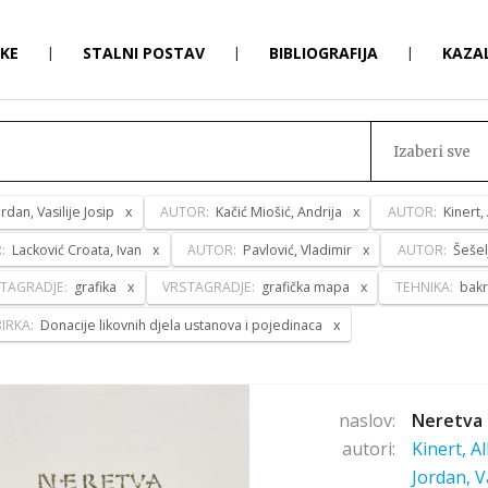
RKE
|
STALNI POSTAV
|
BIBLIOGRAFIJA
|
KAZA
Izaberi sve
ordan, Vasilije Josip
AUTOR:
Kačić Miošić, Andrija
AUTOR:
Kinert,
R:
Lacković Croata, Ivan
AUTOR:
Pavlović, Vladimir
AUTOR:
Šešel
TAGRADJE:
grafika
VRSTAGRADJE:
grafička mapa
TEHNIKA:
bakr
IRKA:
Donacije likovnih djela ustanova i pojedinaca
naslov:
Neretva 
autori:
Kinert, A
Jordan, V