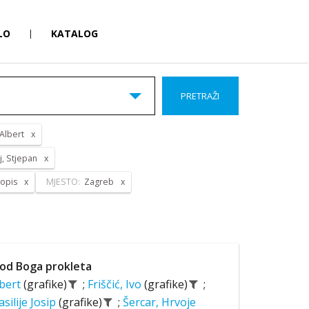
LO
|
KATALOG
PRETRAŽI
 Albert
j, Stjepan
opis
MJESTO:
Zagreb
od Boga prokleta
lbert
(grafike)
;
Friščić, Ivo
(grafike)
;
asilije Josip
(grafike)
;
Šercar, Hrvoje