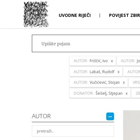
UVODNE RIJEČI
|
POVIJEST ZBI
AUTOR:
Friščić, Ivo
AUTOR:
J
AUTOR:
Labaš, Rudolf
AUTO
AUTOR:
Vučićević, Stojan
VRS
DONATOR:
Šešelj, Stjepan
ZB
AUTOR