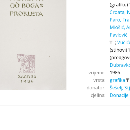
(grafike)
Croata, 
Paro, Fr
Miošić, A
Pavlović,
;
Vučić
(stihovi)
(predgov
Dubravk
vrijeme:
1986.
vrsta:
grafika
donator:
Šešelj, S
cjelina:
Donacije 