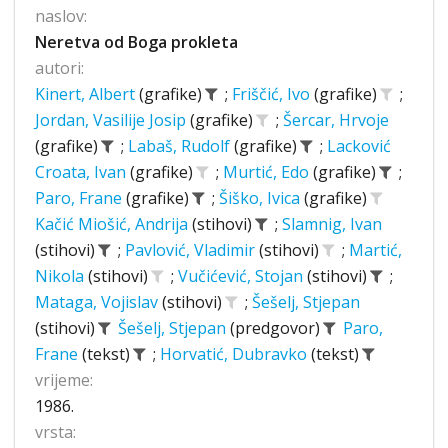
naslov:
Neretva od Boga prokleta
autori:
Kinert, Albert
(grafike)
;
Friščić, Ivo
(grafike)
;
Jordan, Vasilije Josip
(grafike)
;
Šercar, Hrvoje
(grafike)
;
Labaš, Rudolf
(grafike)
;
Lacković
Croata, Ivan
(grafike)
;
Murtić, Edo
(grafike)
;
Paro, Frane
(grafike)
;
Šiško, Ivica
(grafike)
Kačić Miošić, Andrija
(stihovi)
;
Slamnig, Ivan
(stihovi)
;
Pavlović, Vladimir
(stihovi)
;
Martić,
Nikola
(stihovi)
;
Vučićević, Stojan
(stihovi)
;
Mataga, Vojislav
(stihovi)
;
Šešelj, Stjepan
(stihovi)
Šešelj, Stjepan
(predgovor)
Paro,
Frane
(tekst)
;
Horvatić, Dubravko
(tekst)
vrijeme:
1986.
vrsta: