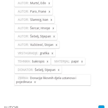
AUTOR:
Murtić, Edo
AUTOR:
Paro, Frane
AUTOR:
Slamnig, Ivan
AUTOR:
Šercar, Hrvoje
AUTOR:
Šešelj, Stjepan
AUTOR:
Vučićević, Stojan
VRSTAGRADJE:
grafika
TEHNIKA:
bakropis
MATERIJAL:
papir
DONATOR:
Šešelj, Stjepan
ZBIRKA:
Donacije likovnih djela ustanova i
pojedinaca
AUTOR