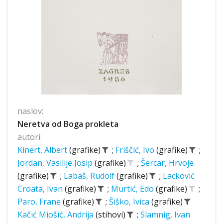
naslov:
Neretva od Boga prokleta
autori:
Kinert, Albert
(grafike)
;
Friščić, Ivo
(grafike)
;
Jordan, Vasilije Josip
(grafike)
;
Šercar, Hrvoje
(grafike)
;
Labaš, Rudolf
(grafike)
;
Lacković
Croata, Ivan
(grafike)
;
Murtić, Edo
(grafike)
;
Paro, Frane
(grafike)
;
Šiško, Ivica
(grafike)
Kačić Miošić, Andrija
(stihovi)
;
Slamnig, Ivan