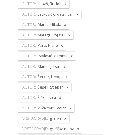
AUTOR:
Labaš, Rudolf
AUTOR:
Lacković Croata, Ivan
AUTOR:
Martić, Nikola
AUTOR:
Mataga, Vojislav
AUTOR:
Paro, Frane
AUTOR:
Pavlović, Vladimir
AUTOR:
Slamnig, Ivan
AUTOR:
Šercar, Hrvoje
AUTOR:
Šešelj, Stjepan
AUTOR:
Šiško, Ivica
AUTOR:
Vučićević, Stojan
VRSTAGRADJE:
grafika
VRSTAGRADJE:
grafička mapa