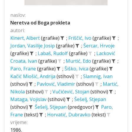
naslov:
Neretva od Boga prokleta
autori:
Kinert, Albert
(grafike)
;
Friščić, Ivo
(grafike)
;
Jordan, Vasilije Josip
(grafike)
;
Šercar, Hrvoje
(grafike)
;
Labaš, Rudolf
(grafike)
;
Lacković
Croata, Ivan
(grafike)
;
Murtić, Edo
(grafike)
;
Paro, Frane
(grafike)
;
Šiško, Ivica
(grafike)
Kačić Miošić, Andrija
(stihovi)
;
Slamnig, Ivan
(stihovi)
;
Pavlović, Vladimir
(stihovi)
;
Martić,
Nikola
(stihovi)
;
Vučićević, Stojan
(stihovi)
;
Mataga, Vojislav
(stihovi)
;
Šešelj, Stjepan
(stihovi)
Šešelj, Stjepan
(predgovor)
Paro,
Frane
(tekst)
;
Horvatić, Dubravko
(tekst)
vrijeme:
1986.