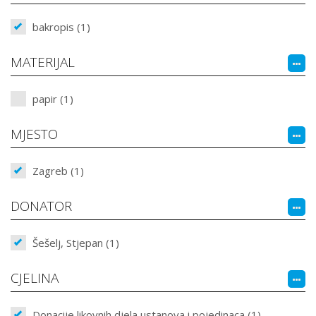
bakropis (1)
MATERIJAL
papir (1)
MJESTO
Zagreb (1)
DONATOR
Šešelj, Stjepan (1)
CJELINA
Donacije likovnih djela ustanova i pojedinaca (1)