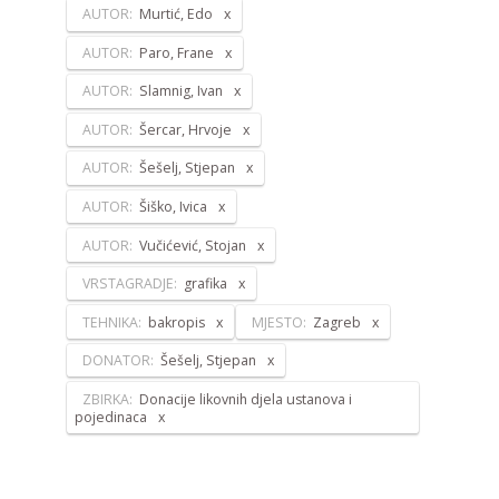
AUTOR:
Murtić, Edo
AUTOR:
Paro, Frane
AUTOR:
Slamnig, Ivan
AUTOR:
Šercar, Hrvoje
AUTOR:
Šešelj, Stjepan
AUTOR:
Šiško, Ivica
AUTOR:
Vučićević, Stojan
VRSTAGRADJE:
grafika
TEHNIKA:
bakropis
MJESTO:
Zagreb
DONATOR:
Šešelj, Stjepan
ZBIRKA:
Donacije likovnih djela ustanova i
pojedinaca