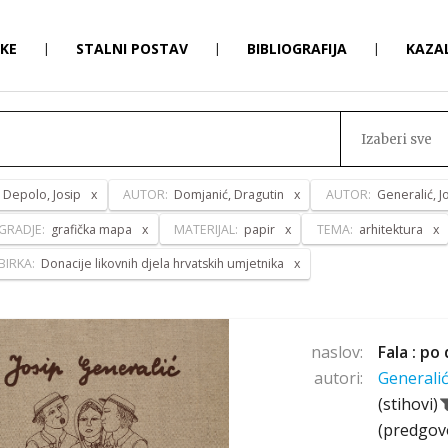
RKE
|
STALNI POSTAV
|
BIBLIOGRAFIJA
|
KAZA
Izaberi sve
:
Depolo, Josip
AUTOR:
Domjanić, Dragutin
AUTOR:
Generalić, J
GRADJE:
grafička mapa
MATERIJAL:
papir
TEMA:
arhitektura
BIRKA:
Donacije likovnih djela hrvatskih umjetnika
naslov:
Fala : po
autori:
Generalić
(stihovi)
(predgov