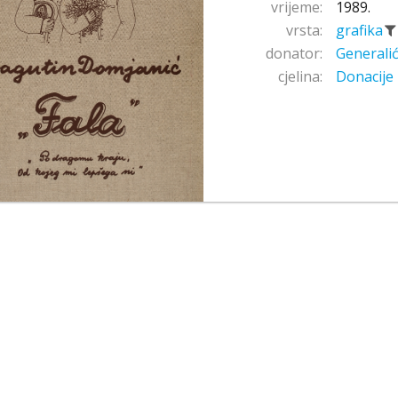
vrijeme:
1989.
vrsta:
grafika
donator:
Generalić
cjelina:
Donacije 