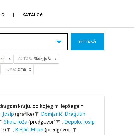
LO
|
KATALOG
PRETRAŽI
osip
AUTOR:
Skok, Joža
TEMA:
zima
 dragom kraju, od kojeg mi lepšega ni
, Josip
(grafike)
Domjanić, Dragutin
Skok, Joža
(predgovor)
;
Depolo, Josip
or)
;
Bešlić, Milan
(predgovor)