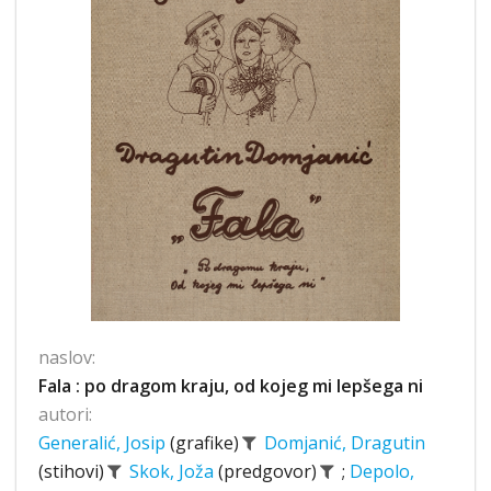
naslov:
Fala : po dragom kraju, od kojeg mi lepšega ni
autori:
Generalić, Josip
(grafike)
Domjanić, Dragutin
(stihovi)
Skok, Joža
(predgovor)
;
Depolo,