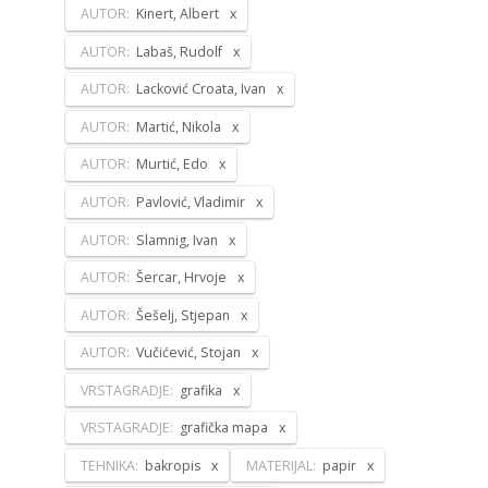
AUTOR:
Kinert, Albert
AUTOR:
Labaš, Rudolf
AUTOR:
Lacković Croata, Ivan
AUTOR:
Martić, Nikola
AUTOR:
Murtić, Edo
AUTOR:
Pavlović, Vladimir
AUTOR:
Slamnig, Ivan
AUTOR:
Šercar, Hrvoje
AUTOR:
Šešelj, Stjepan
AUTOR:
Vučićević, Stojan
VRSTAGRADJE:
grafika
VRSTAGRADJE:
grafička mapa
TEHNIKA:
bakropis
MATERIJAL:
papir