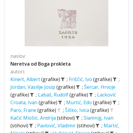
naslov:
Neretva od Boga prokleta
autori:
Kinert, Albert
(grafike)
;
Friščić, Ivo
(grafike)
;
Jordan, Vasilije Josip
(grafike)
;
Šercar, Hrvoje
(grafike)
;
Labaš, Rudolf
(grafike)
;
Lacković
Croata, Ivan
(grafike)
;
Murtić, Edo
(grafike)
;
Paro, Frane
(grafike)
;
Šiško, Ivica
(grafike)
Kačić Miošić, Andrija
(stihovi)
;
Slamnig, Ivan
(stihovi)
;
Pavlović, Vladimir
(stihovi)
;
Martić,