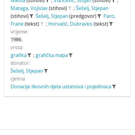
Nikola
(stihovi)
;
Vučićević, Stojan
(stihovi)
;
Mataga, Vojislav
(stihovi)
;
Šešelj, Stjepan
(stihovi)
Šešelj, Stjepan
(predgovor)
Paro,
Frane
(tekst)
;
Horvatić, Dubravko
(tekst)
vrijeme:
1986.
vrsta:
grafika
;
grafička mapa
donator:
Šešelj, Stjepan
cjelina:
Donacije likovnih djela ustanova i pojedinaca