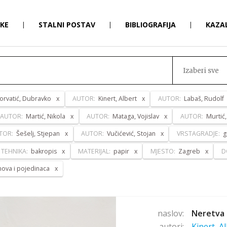
RKE
|
STALNI POSTAV
|
BIBLIOGRAFIJA
|
KAZA
Izaberi sve
orvatić, Dubravko
AUTOR:
Kinert, Albert
AUTOR:
Labaš, Rudolf
AUTOR:
Martić, Nikola
AUTOR:
Mataga, Vojislav
AUTOR:
Murtić
TOR:
Šešelj, Stjepan
AUTOR:
Vučićević, Stojan
VRSTAGRADJE:
g
TEHNIKA:
bakropis
MATERIJAL:
papir
MJESTO:
Zagreb
D
anova i pojedinaca
naslov:
Neretva 
autori:
Kinert, A