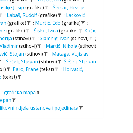
asilije Josip
(grafike)
;
Šercar, Hrvoje
;
Labaš, Rudolf
(grafike)
;
Lacković
Ivan
(grafike)
;
Murtić, Edo
(grafike)
;
ane
(grafike)
;
Šiško, Ivica
(grafike)
Kačić
ndrija
(stihovi)
;
Slamnig, Ivan
(stihovi)
;
 Vladimir
(stihovi)
;
Martić, Nikola
(stihovi)
ević, Stojan
(stihovi)
;
Mataga, Vojislav
;
Šešelj, Stjepan
(stihovi)
Šešelj, Stjepan
or)
Paro, Frane
(tekst)
;
Horvatić,
o
(tekst)
;
grafička mapa
tjepan
likovnih djela ustanova i pojedinaca