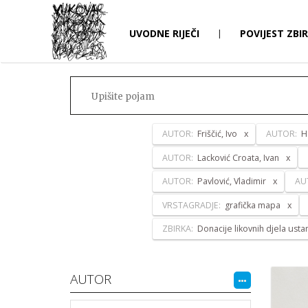
UVODNE RIJEČI
|
POVIJEST ZBI
AUTOR:
Friščić, Ivo
AUTOR:
H
AUTOR:
Lacković Croata, Ivan
AUTOR:
Pavlović, Vladimir
AU
VRSTAGRADJE:
grafička mapa
ZBIRKA:
Donacije likovnih djela ust
AUTOR