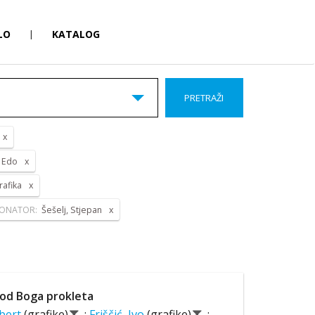
LO
|
KATALOG
PRETRAŽI
, Edo
rafika
ONATOR:
Šešelj, Stjepan
od Boga prokleta
lbert
(grafike)
;
Friščić, Ivo
(grafike)
;