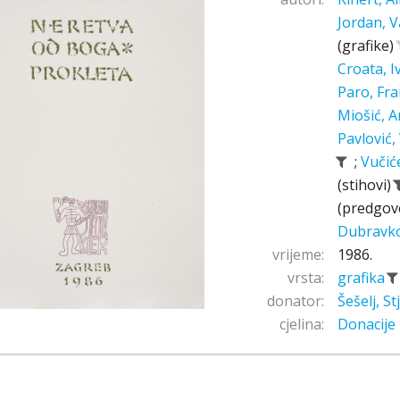
Jordan, V
(grafike)
Croata, 
Paro, Fr
Miošić, A
Pavlović,
;
Vučić
(stihovi)
(predgov
Dubravk
vrijeme:
1986.
vrsta:
grafika
donator:
Šešelj, S
cjelina:
Donacije 