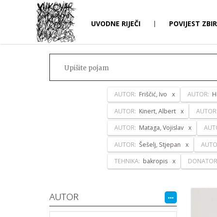
UVODNE RIJEČI
|
POVIJEST ZBI
AUTOR:
Friščić, Ivo
AUTOR:
H
AUTOR:
Kinert, Albert
AUTOR
AUTOR:
Mataga, Vojislav
AUT
AUTOR:
Šešelj, Stjepan
AUTO
TEHNIKA:
bakropis
DONATOR
AUTOR