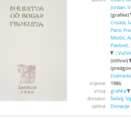
Jordan, V
(grafike)
Croata, 
Paro, Fr
Miošić, A
Pavlović,
;
Vučić
(stihovi)
(predgov
Dubravk
vrijeme:
1986.
vrsta:
grafika
donator:
Šešelj, S
cjelina:
Donacije 