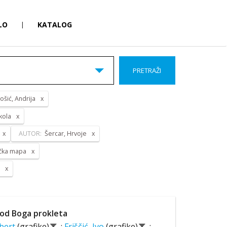
LO
|
KATALOG
PRETRAŽI
ošić, Andrija
kola
AUTOR:
Šercar, Hrvoje
ička mapa
a
od Boga prokleta
lbert
(grafike)
;
Friščić, Ivo
(grafike)
;