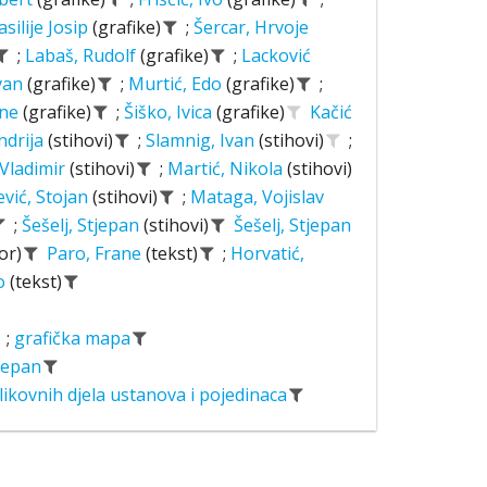
asilije Josip
(grafike)
;
Šercar, Hrvoje
;
Labaš, Rudolf
(grafike)
;
Lacković
Ivan
(grafike)
;
Murtić, Edo
(grafike)
;
ane
(grafike)
;
Šiško, Ivica
(grafike)
Kačić
ndrija
(stihovi)
;
Slamnig, Ivan
(stihovi)
;
 Vladimir
(stihovi)
;
Martić, Nikola
(stihovi)
ević, Stojan
(stihovi)
;
Mataga, Vojislav
;
Šešelj, Stjepan
(stihovi)
Šešelj, Stjepan
or)
Paro, Frane
(tekst)
;
Horvatić,
o
(tekst)
;
grafička mapa
tjepan
likovnih djela ustanova i pojedinaca