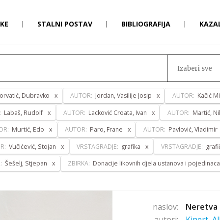
RKE
|
STALNI POSTAV
|
BIBLIOGRAFIJA
|
KAZA
Izaberi sve
orvatić, Dubravko
AUTOR:
Jordan, Vasilije Josip
AUTOR:
Kačić Mi
:
Labaš, Rudolf
AUTOR:
Lacković Croata, Ivan
AUTOR:
Martić, Ni
OR:
Murtić, Edo
AUTOR:
Paro, Frane
AUTOR:
Pavlović, Vladimir
R:
Vučićević, Stojan
VRSTAGRADJE:
grafika
VRSTAGRADJE:
graf
:
Šešelj, Stjepan
ZBIRKA:
Donacije likovnih djela ustanova i pojedinac
naslov:
Neretva 
autori:
Kinert, A