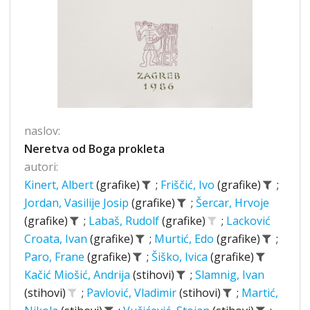
naslov:
Neretva od Boga prokleta
autori:
Kinert, Albert
(grafike)
;
Friščić, Ivo
(grafike)
;
Jordan, Vasilije Josip
(grafike)
;
Šercar, Hrvoje
(grafike)
;
Labaš, Rudolf
(grafike)
;
Lacković
Croata, Ivan
(grafike)
;
Murtić, Edo
(grafike)
;
Paro, Frane
(grafike)
;
Šiško, Ivica
(grafike)
Kačić Miošić, Andrija
(stihovi)
;
Slamnig, Ivan
(stihovi)
;
Pavlović, Vladimir
(stihovi)
;
Martić,