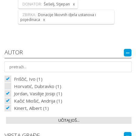
DONATOR:
Šešelj, Stjepan
ZBIRKA:
Donacije likovnih djela ustanova i
pojedinaca
AUTOR
Friščić, Ivo (1)
Horvatić, Dubravko (1)
Jordan, Vasilije Josip (1)
Kačić Miošić, Andrija (1)
Kinert, Albert (1)
UČITAJ JOŠ...
VRSTA GRAĐE