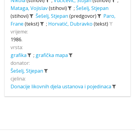
Nikola
(stihovi)
;
Vučićević, Stojan
(stihovi)
;
Mataga, Vojislav
(stihovi)
;
Šešelj, Stjepan
(stihovi)
Šešelj, Stjepan
(predgovor)
Paro,
Frane
(tekst)
;
Horvatić, Dubravko
(tekst)
vrijeme:
1986.
vrsta:
grafika
;
grafička mapa
donator:
Šešelj, Stjepan
cjelina:
Donacije likovnih djela ustanova i pojedinaca