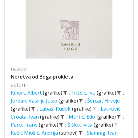
naslov:
Neretva od Boga prokleta
autori:
Kinert, Albert
(grafike)
;
Friščić, Ivo
(grafike)
;
Jordan, Vasilije Josip
(grafike)
;
Šercar, Hrvoje
(grafike)
;
Labaš, Rudolf
(grafike)
;
Lacković
Croata, Ivan
(grafike)
;
Murtić, Edo
(grafike)
;
Paro, Frane
(grafike)
;
Šiško, Ivica
(grafike)
Kačić Miošić, Andrija
(stihovi)
;
Slamnig, Ivan