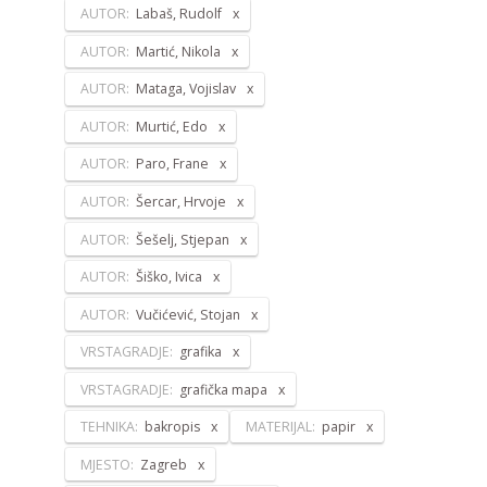
AUTOR:
Labaš, Rudolf
AUTOR:
Martić, Nikola
AUTOR:
Mataga, Vojislav
AUTOR:
Murtić, Edo
AUTOR:
Paro, Frane
AUTOR:
Šercar, Hrvoje
AUTOR:
Šešelj, Stjepan
AUTOR:
Šiško, Ivica
AUTOR:
Vučićević, Stojan
VRSTAGRADJE:
grafika
VRSTAGRADJE:
grafička mapa
TEHNIKA:
bakropis
MATERIJAL:
papir
MJESTO:
Zagreb