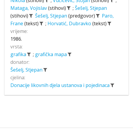
Nikola
(stihovi)
;
Vučićević, Stojan
(stihovi)
;
Mataga, Vojislav
(stihovi)
;
Šešelj, Stjepan
(stihovi)
Šešelj, Stjepan
(predgovor)
Paro,
Frane
(tekst)
;
Horvatić, Dubravko
(tekst)
vrijeme:
1986.
vrsta:
grafika
;
grafička mapa
donator:
Šešelj, Stjepan
cjelina:
Donacije likovnih djela ustanova i pojedinaca