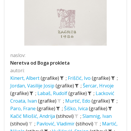
naslov:
Neretva od Boga prokleta
autori:
Kinert, Albert
(grafike)
;
Friščić, Ivo
(grafike)
;
Jordan, Vasilije Josip
(grafike)
;
Šercar, Hrvoje
(grafike)
;
Labaš, Rudolf
(grafike)
;
Lacković
Croata, Ivan
(grafike)
;
Murtić, Edo
(grafike)
;
Paro, Frane
(grafike)
;
Šiško, Ivica
(grafike)
Kačić Miošić, Andrija
(stihovi)
;
Slamnig, Ivan
(stihovi)
;
Pavlović, Vladimir
(stihovi)
;
Martić,