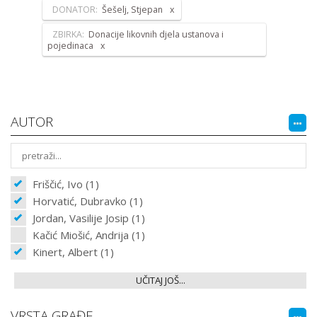
DONATOR:
Šešelj, Stjepan
ZBIRKA:
Donacije likovnih djela ustanova i
pojedinaca
AUTOR
Friščić, Ivo (1)
Horvatić, Dubravko (1)
Jordan, Vasilije Josip (1)
Kačić Miošić, Andrija (1)
Kinert, Albert (1)
UČITAJ JOŠ...
VRSTA GRAĐE