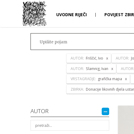
UVODNE RIJEČI
|
POVIJEST ZBI
AUTOR:
Friščić, Ivo
AUTOR:
J
AUTOR:
Slamnig, Ivan
AUTOR
VRSTAGRADJE:
grafička mapa
ZBIRKA:
Donacije likovnih djela ust
AUTOR