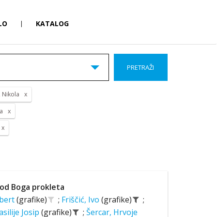
LO
|
KATALOG
PRETRAŽI
, Nikola
ka
od Boga prokleta
lbert
(grafike)
;
Friščić, Ivo
(grafike)
;
asilije Josip
(grafike)
;
Šercar, Hrvoje