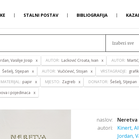
RKE
|
STALNI POSTAV
|
BIBLIOGRAFIJA
|
KAZA
Izaberi sve
ordan, Vasilije Josip
AUTOR:
Lacković Croata, Ivan
AUTOR:
Martić
:
Šešelj, Stjepan
AUTOR:
Vučićević, Stojan
VRSTAGRADJE:
grafi
MATERIJAL:
papir
MJESTO:
Zagreb
DONATOR:
Šešelj, Stjepan
anova i pojedinaca
naslov:
Neretva 
autori:
Kinert, A
Jordan, V