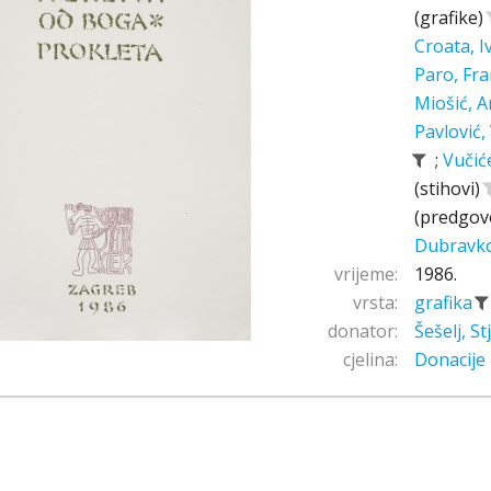
(grafike)
Croata, 
Paro, Fr
Miošić, A
Pavlović,
;
Vučić
(stihovi)
(predgov
Dubravk
vrijeme:
1986.
vrsta:
grafika
donator:
Šešelj, S
cjelina:
Donacije 