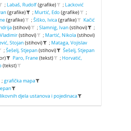
;
Labaš, Rudolf
(grafike)
;
Lacković
Ivan
(grafike)
;
Murtić, Edo
(grafike)
;
ane
(grafike)
;
Šiško, Ivica
(grafike)
Kačić
ndrija
(stihovi)
;
Slamnig, Ivan
(stihovi)
;
 Vladimir
(stihovi)
;
Martić, Nikola
(stihovi)
ević, Stojan
(stihovi)
;
Mataga, Vojislav
;
Šešelj, Stjepan
(stihovi)
Šešelj, Stjepan
or)
Paro, Frane
(tekst)
;
Horvatić,
o
(tekst)
;
grafička mapa
tjepan
likovnih djela ustanova i pojedinaca