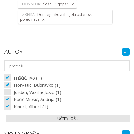
DONATOR:
Šešelj, Stjepan
ZBIRKA:
Donacije likovnih djela ustanova i
pojedinaca
AUTOR
Friščić, Ivo (1)
Horvatić, Dubravko (1)
Jordan, Vasilije Josip (1)
Kačić Miošić, Andrija (1)
Kinert, Albert (1)
UČITAJ JOŠ...
VRSTA GRAĐE