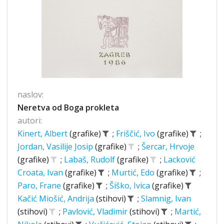
naslov:
Neretva od Boga prokleta
autori:
Kinert, Albert
(grafike)
;
Friščić, Ivo
(grafike)
;
Jordan, Vasilije Josip
(grafike)
;
Šercar, Hrvoje
(grafike)
;
Labaš, Rudolf
(grafike)
;
Lacković
Croata, Ivan
(grafike)
;
Murtić, Edo
(grafike)
;
Paro, Frane
(grafike)
;
Šiško, Ivica
(grafike)
Kačić Miošić, Andrija
(stihovi)
;
Slamnig, Ivan
(stihovi)
;
Pavlović, Vladimir
(stihovi)
;
Martić,