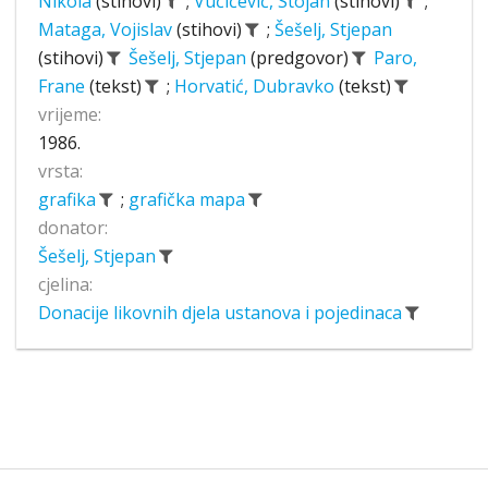
Nikola
(stihovi)
;
Vučićević, Stojan
(stihovi)
;
Mataga, Vojislav
(stihovi)
;
Šešelj, Stjepan
(stihovi)
Šešelj, Stjepan
(predgovor)
Paro,
Frane
(tekst)
;
Horvatić, Dubravko
(tekst)
vrijeme:
1986.
vrsta:
grafika
;
grafička mapa
donator:
Šešelj, Stjepan
cjelina:
Donacije likovnih djela ustanova i pojedinaca