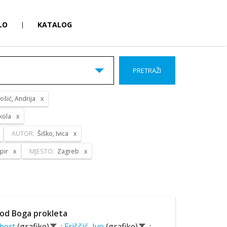
LO
|
KATALOG
PRETRAŽI
ošić, Andrija
kola
AUTOR:
Šiško, Ivica
pir
MJESTO:
Zagreb
od Boga prokleta
lbert
(grafike)
;
Friščić, Ivo
(grafike)
;