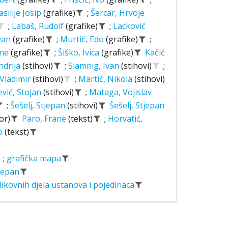
asilije Josip
(grafike)
;
Šercar, Hrvoje
;
Labaš, Rudolf
(grafike)
;
Lacković
Ivan
(grafike)
;
Murtić, Edo
(grafike)
;
ane
(grafike)
;
Šiško, Ivica
(grafike)
Kačić
ndrija
(stihovi)
;
Slamnig, Ivan
(stihovi)
;
 Vladimir
(stihovi)
;
Martić, Nikola
(stihovi)
ević, Stojan
(stihovi)
;
Mataga, Vojislav
;
Šešelj, Stjepan
(stihovi)
Šešelj, Stjepan
or)
Paro, Frane
(tekst)
;
Horvatić,
o
(tekst)
;
grafička mapa
tjepan
likovnih djela ustanova i pojedinaca