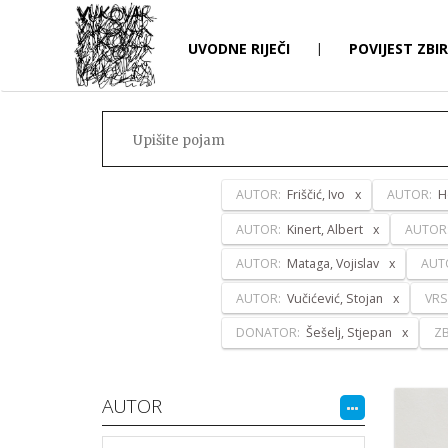
UVODNE RIJEČI
|
POVIJEST ZBI
AUTOR:
Friščić, Ivo
AUTOR:
H
AUTOR:
Kinert, Albert
AUTOR
AUTOR:
Mataga, Vojislav
AUT
AUTOR:
Vučićević, Stojan
VRS
DONATOR:
Šešelj, Stjepan
ZB
AUTOR