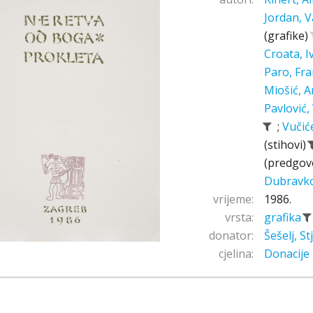
Jordan, V
(grafike)
Croata, 
Paro, Fr
Miošić, A
Pavlović,
;
Vučić
(stihovi)
(predgov
Dubravk
vrijeme:
1986.
vrsta:
grafika
donator:
Šešelj, S
cjelina:
Donacije 