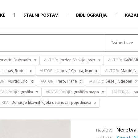
RKE
|
STALNI POSTAV
|
BIBLIOGRAFIJA
|
KAZA
Izaberi sve
orvatić, Dubravko
AUTOR:
Jordan, Vasilije Josip
AUTOR:
Kačić Mi
:
Labaš, Rudolf
AUTOR:
Lacković Croata, Ivan
AUTOR:
Martić, Ni
OR:
Murtić, Edo
AUTOR:
Paro, Frane
AUTOR:
Šešelj, Stjepan
TAGRADJE:
grafika
VRSTAGRADJE:
grafička mapa
MATERIJAL:
pa
IRKA:
Donacije likovnih djela ustanova i pojedinaca
naslov:
Neretva 
autori:
Kinert, A