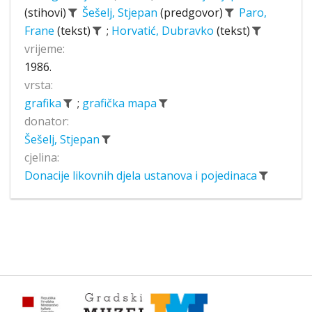
(stihovi)
Šešelj, Stjepan
(predgovor)
Paro,
Frane
(tekst)
;
Horvatić, Dubravko
(tekst)
vrijeme:
1986.
vrsta:
grafika
;
grafička mapa
donator:
Šešelj, Stjepan
cjelina:
Donacije likovnih djela ustanova i pojedinaca