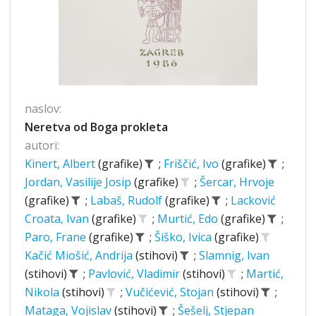
naslov:
Neretva od Boga prokleta
autori:
Kinert, Albert
(grafike)
;
Friščić, Ivo
(grafike)
;
Jordan, Vasilije Josip
(grafike)
;
Šercar, Hrvoje
(grafike)
;
Labaš, Rudolf
(grafike)
;
Lacković
Croata, Ivan
(grafike)
;
Murtić, Edo
(grafike)
;
Paro, Frane
(grafike)
;
Šiško, Ivica
(grafike)
Kačić Miošić, Andrija
(stihovi)
;
Slamnig, Ivan
(stihovi)
;
Pavlović, Vladimir
(stihovi)
;
Martić,
Nikola
(stihovi)
;
Vučićević, Stojan
(stihovi)
;
Mataga, Vojislav
(stihovi)
;
Šešelj, Stjepan