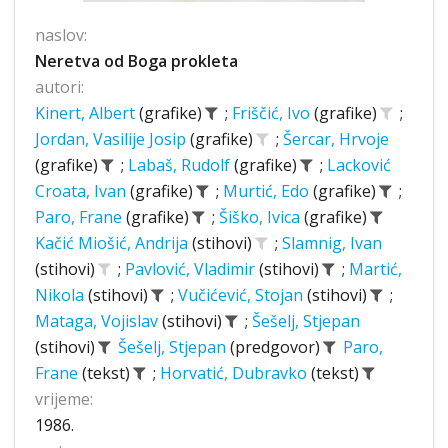
naslov:
Neretva od Boga prokleta
autori:
Kinert, Albert
(grafike)
;
Friščić, Ivo
(grafike)
;
Jordan, Vasilije Josip
(grafike)
;
Šercar, Hrvoje
(grafike)
;
Labaš, Rudolf
(grafike)
;
Lacković
Croata, Ivan
(grafike)
;
Murtić, Edo
(grafike)
;
Paro, Frane
(grafike)
;
Šiško, Ivica
(grafike)
Kačić Miošić, Andrija
(stihovi)
;
Slamnig, Ivan
(stihovi)
;
Pavlović, Vladimir
(stihovi)
;
Martić,
Nikola
(stihovi)
;
Vučićević, Stojan
(stihovi)
;
Mataga, Vojislav
(stihovi)
;
Šešelj, Stjepan
(stihovi)
Šešelj, Stjepan
(predgovor)
Paro,
Frane
(tekst)
;
Horvatić, Dubravko
(tekst)
vrijeme:
1986.