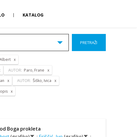
LO
|
KATALOG
PRETRAŽI
 Albert
AUTOR:
Paro, Frane
pan
AUTOR:
Šiško, Ivica
opis
od Boga prokleta
lbert
(grafike)
;
Friščić, Ivo
(grafike)
;