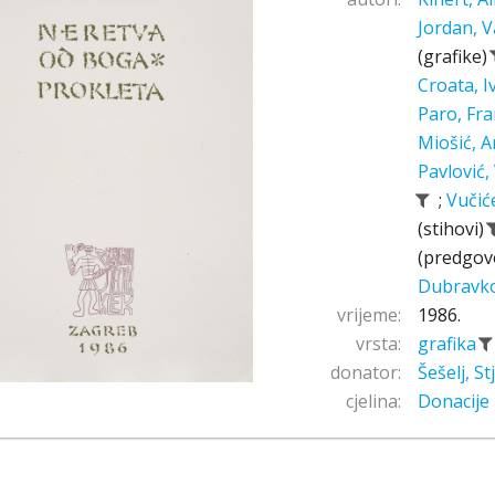
Jordan, V
(grafike)
Croata, 
Paro, Fr
Miošić, A
Pavlović,
;
Vučić
(stihovi)
(predgov
Dubravk
vrijeme:
1986.
vrsta:
grafika
donator:
Šešelj, S
cjelina:
Donacije 