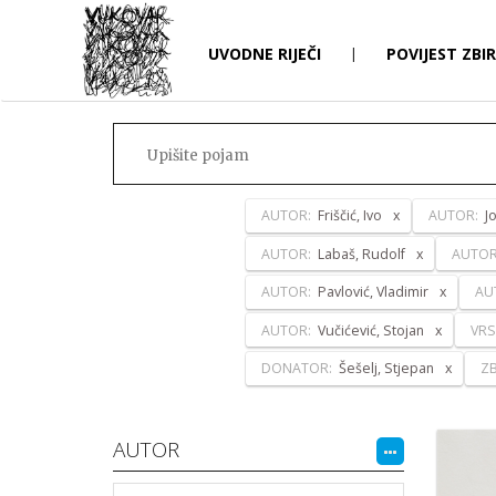
UVODNE RIJEČI
|
POVIJEST ZBI
AUTOR:
Friščić, Ivo
AUTOR:
J
AUTOR:
Labaš, Rudolf
AUTO
AUTOR:
Pavlović, Vladimir
AU
AUTOR:
Vučićević, Stojan
VRS
DONATOR:
Šešelj, Stjepan
ZB
AUTOR