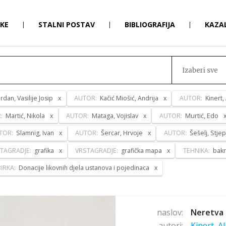
RKE
|
STALNI POSTAV
|
BIBLIOGRAFIJA
|
KAZA
Izaberi sve
ordan, Vasilije Josip
AUTOR:
Kačić Miošić, Andrija
AUTOR:
Kinert,
R:
Martić, Nikola
AUTOR:
Mataga, Vojislav
AUTOR:
Murtić, Edo
TOR:
Slamnig, Ivan
AUTOR:
Šercar, Hrvoje
AUTOR:
Šešelj, Stje
TAGRADJE:
grafika
VRSTAGRADJE:
grafička mapa
TEHNIKA:
bakr
IRKA:
Donacije likovnih djela ustanova i pojedinaca
naslov:
Neretva 
autori:
Kinert, A