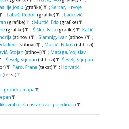
asilije Josip
(grafike)
;
Šercar, Hrvoje
;
Labaš, Rudolf
(grafike)
;
Lacković
Ivan
(grafike)
;
Murtić, Edo
(grafike)
;
ane
(grafike)
;
Šiško, Ivica
(grafike)
Kačić
ndrija
(stihovi)
;
Slamnig, Ivan
(stihovi)
;
 Vladimir
(stihovi)
;
Martić, Nikola
(stihovi)
ević, Stojan
(stihovi)
;
Mataga, Vojislav
;
Šešelj, Stjepan
(stihovi)
Šešelj, Stjepan
or)
Paro, Frane
(tekst)
;
Horvatić,
o
(tekst)
;
grafička mapa
tjepan
likovnih djela ustanova i pojedinaca