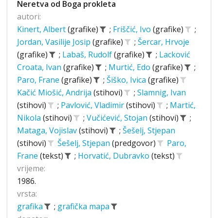
Neretva od Boga prokleta
autori:
Kinert, Albert
(grafike)
;
Friščić, Ivo
(grafike)
;
Jordan, Vasilije Josip
(grafike)
;
Šercar, Hrvoje
(grafike)
;
Labaš, Rudolf
(grafike)
;
Lacković
Croata, Ivan
(grafike)
;
Murtić, Edo
(grafike)
;
Paro, Frane
(grafike)
;
Šiško, Ivica
(grafike)
Kačić Miošić, Andrija
(stihovi)
;
Slamnig, Ivan
(stihovi)
;
Pavlović, Vladimir
(stihovi)
;
Martić,
Nikola
(stihovi)
;
Vučićević, Stojan
(stihovi)
;
Mataga, Vojislav
(stihovi)
;
Šešelj, Stjepan
(stihovi)
Šešelj, Stjepan
(predgovor)
Paro,
Frane
(tekst)
;
Horvatić, Dubravko
(tekst)
vrijeme:
1986.
vrsta:
grafika
;
grafička mapa